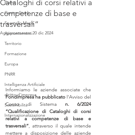
Cataloghi di corsi relativi a
Eventi
competenze di base e
Centro Studi
trasversali”
Sportello Mepa
Aggiornamento:
20 dic 2024
Appuntamenti
Territorio
Formazione
Europa
PNRR
Intelligenza Artificiale
Informiamo le aziende associate che 
diritto d'impresa
Fondimpresa ha pubblicato 
l’Avviso del 
Conto di Sistema 
n. 6/2024 
Sostenibilità
“Qualificazione di Cataloghi di corsi 
Internazionalizzazione
relativi a competenze di base e 
trasversali”
, attraverso il quale intende 
mettere a disposizione delle aziende 