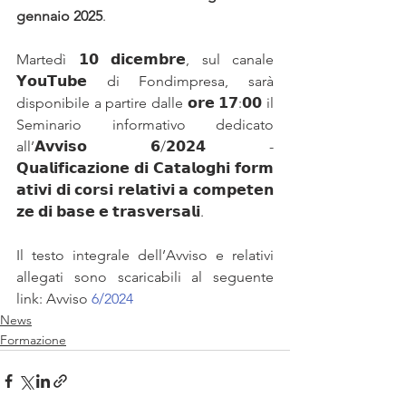
gennaio 2025
. 
Martedì 𝟭𝟬 𝗱𝗶𝗰𝗲𝗺𝗯𝗿𝗲, sul canale 
𝗬𝗼𝘂𝗧𝘂𝗯𝗲 di Fondimpresa, sarà 
disponibile a partire dalle 𝗼𝗿𝗲 𝟭𝟳:𝟬𝟬 il 
Seminario informativo dedicato 
all’𝗔𝘃𝘃𝗶𝘀𝗼 𝟲/𝟮𝟬𝟮𝟰 - 
𝗤𝘂𝗮𝗹𝗶𝗳𝗶𝗰𝗮𝘇𝗶𝗼𝗻𝗲 𝗱𝗶 𝗖𝗮𝘁𝗮𝗹𝗼𝗴𝗵𝗶 𝗳𝗼𝗿𝗺
𝗮𝘁𝗶𝘃𝗶 𝗱𝗶 𝗰𝗼𝗿𝘀𝗶 𝗿𝗲𝗹𝗮𝘁𝗶𝘃𝗶 𝗮 𝗰𝗼𝗺𝗽𝗲𝘁𝗲𝗻
𝘇𝗲 𝗱𝗶 𝗯𝗮𝘀𝗲 𝗲 𝘁𝗿𝗮𝘀𝘃𝗲𝗿𝘀𝗮𝗹𝗶.
Il testo integrale dell’Avviso e relativi 
allegati sono scaricabili al seguente 
link: Avviso 
6/2024
News
Formazione