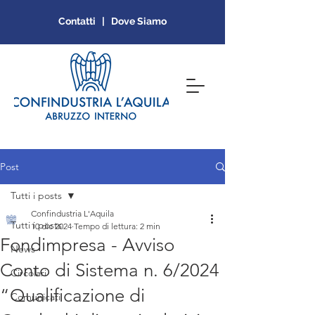
Contatti | Dove Siamo
Post
Tutti i posts
Confindustria L'Aquila
Tutti i posts
10 dic 2024
Tempo di lettura: 2 min
Fondimpresa - Avviso
News
Conto di Sistema n. 6/2024
Circolari
“Qualificazione di
Comunicati