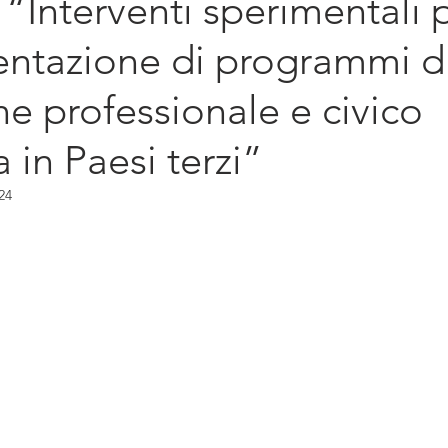
 “Interventi sperimentali 
diritto d'impresa
Sostenibilità
Intern
entazione di programmi d
e professionale e civico
a in Paesi terzi”
24