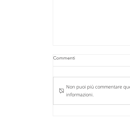
Commenti
Non puoi più commentare questo
informazioni.
Comunicazione chiusura uffici
per FERIE ESTIVE 2026.