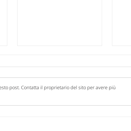
 post. Contatta il proprietario del sito per avere più
SAVE THE DATE - "Visioni
SAVE
Capitali. Quando il fare
incon
incontra il sapere". L’Aquila,
trasp
16 e 17 settembre 2026.
Adem
- L'