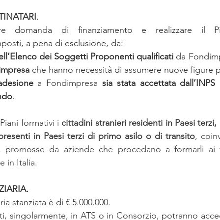
TINATARI
.
re domanda di finanziamento e realizzare il Pi
osti, a pena di esclusione, da:
 nell’Elenco dei Soggetti Proponenti qualificati 
da Fondim
impresa 
che hanno necessità di assumere nuove figure pr
adesione
 a Fondimpresa 
sia stata accettata dall’INP
ndo
.
Piani formativi i 
cittadini stranieri residenti in Paesi terzi, 
i presenti in Paesi terzi di primo asilo o di transito
, coinv
, promosse da aziende che procedano a formarli ai fi
 in Italia.
IARIA.
ia stanziata è di € 5.000.000.
i, singolarmente, in ATS o in Consorzio, potranno accede