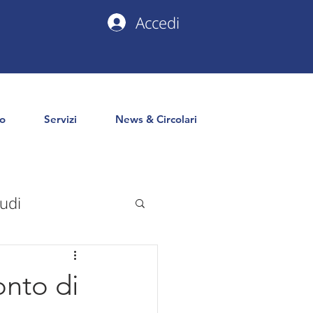
Accedi
io
Servizi
News & Circolari
udi
uropa
PNRR
onto di