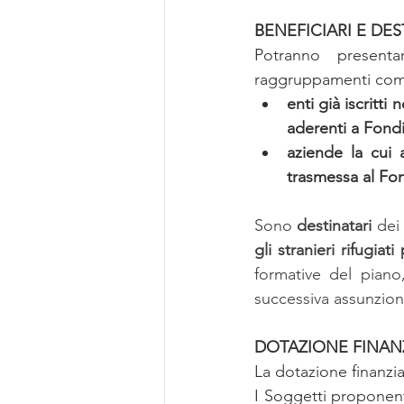
BENEFICIARI E DES
Potranno presenta
raggruppamenti comp
enti già iscritti
aderenti a Fond
aziende la cui 
trasmessa al Fo
Sono 
destinatari
 dei 
gli stranieri rifugiat
formative del piano
successiva assunzione
DOTAZIONE FINANZ
La dotazione finanziar
I Soggetti proponent