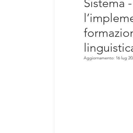
Sistema -
Intelligenza Artificiale
l’implem
formazion
linguistic
Aggiornamento:
16 lug 20