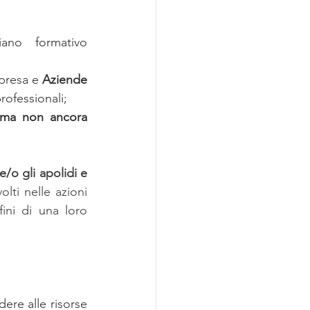
ano formativo 
presa e
 Aziende 
ofessionali;
S ma non ancora 
e/o gli apolidi e 
olti nelle azioni 
ni di una loro 
re alle risorse 