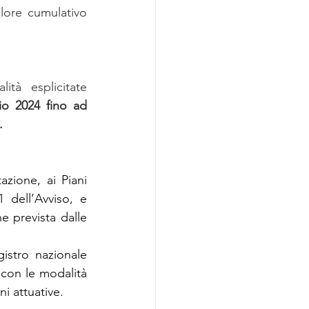
lore cumulativo 
à esplicitate 
io 2024 fino ad 
.
zione, ai Piani 
1 dell’Avviso, e 
 prevista dalle 
istro nazionale 
 con le modalità 
ni attuative.