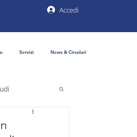
Accedi
io
Servizi
News & Circolari
udi
uropa
PNRR
en