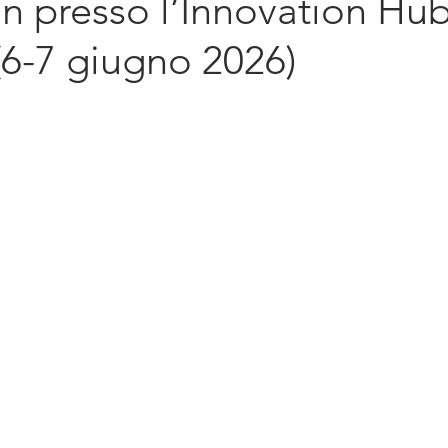
 presso l’Innovation Hub
diritto d'impresa
Sostenibilità
Intern
(6-7 giugno 2026)