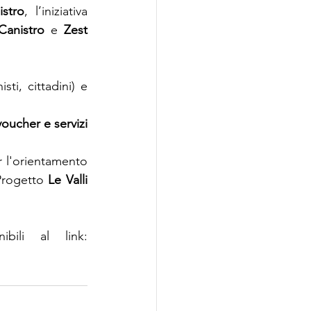
istro
,  l’iniziativa 
anistro
 e 
Zest 
ti, cittadini) e 
voucher e servizi 
r l'orientamento 
Progetto 
Le Valli 
Tutte le informazioni e il modulo di iscrizione sono disponibili al link: 