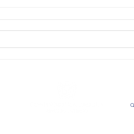
SAVE THE DATE - "Visioni
SAVE
Capitali. Quando il fare
incon
incontra il sapere". L’Aquila,
trasp
16 e 17 settembre 2026.
Adem
le
- L'
ore 1
Cer