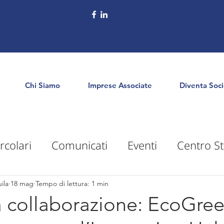
Chi Siamo
Imprese Associate
Diventa Soc
rcolari
Comunicati
Eventi
Centro St
puntamenti
Territorio
Formazione
E
ila
18 mag
Tempo di lettura: 1 min
la collaborazione: EcoGre