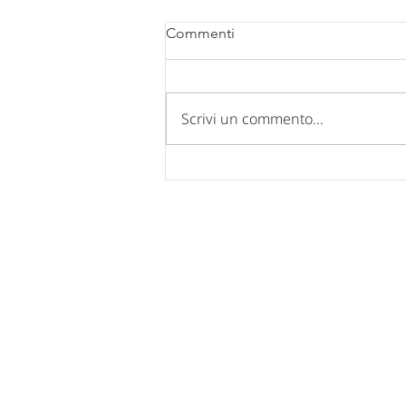
Commenti
Scrivi un commento...
Comunicazione chiusura uffici
per FERIE ESTIVE 2026.
Nucleo Industriale - Campo di Pi
67100 L'Aquila
Tel: 0862 317939 - 0862 312769
Fax: 0862 317939
Mail:
posta@confindustria.aq.it
Pec:
confindustria.aq@pec.it
Cod. Fiscale: 80007220660