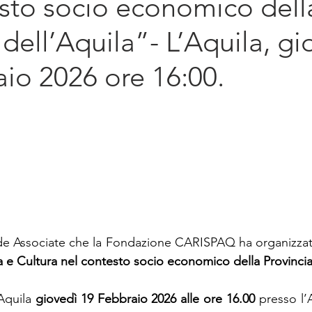
sto socio economico dell
diritto d'impresa
Sostenibilità
Intern
 dell’Aquila”- L’Aquila, gi
io 2026 ore 16:00.
de Associate che la Fondazione CARISPAQ ha organizza
e Cultura nel contesto socio economico della Provincia 
Aquila 
giovedì 19 Febbraio 2026 alle ore 16.00 
presso l’