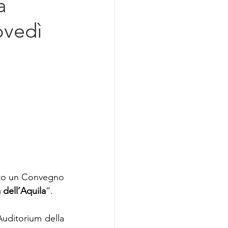
a
azionalizzazione
ovedì
to un Convegno 
dell’Aquila
”.
Auditorium della 