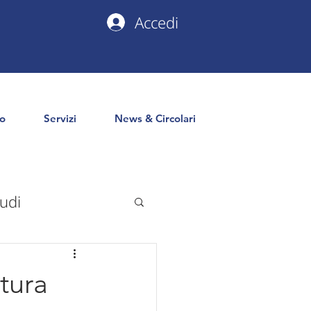
Accedi
io
Servizi
News & Circolari
udi
uropa
PNRR
tura