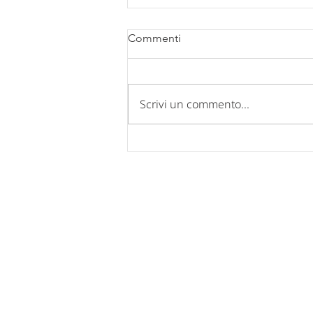
Commenti
Scrivi un commento...
Comunicazione chiusura uffici
per FERIE ESTIVE 2026.
Nucleo Industriale - Campo di Pi
67100 L'Aquila
Tel: 0862 317939 - 0862 312769
Fax: 0862 317939
Mail:
posta@confindustria.aq.it
Pec:
confindustria.aq@pec.it
Cod. Fiscale: 80007220660