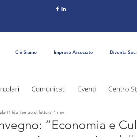
Chi Siamo
Imprese Associate
Diventa Soc
rcolari
Comunicati
Eventi
Centro St
puntamenti
Territorio
Formazione
E
ila
11 feb
Tempo di lettura: 1 min
onvegno: “Economia e Cul