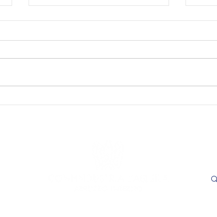
SAVE THE DATE - "Visioni
SAVE
Capitali. Quando il fare
incon
incontra il sapere". L’Aquila,
trasp
16 e 17 settembre 2026.
Adem
le
- L'
ore 1
Cer