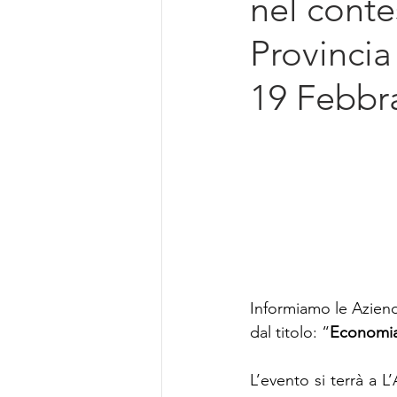
nel conte
Intelligenza Artificiale
Provincia
19 Febbra
Informiamo le Azien
dal titolo: “
Economia 
L’evento si terrà a L’