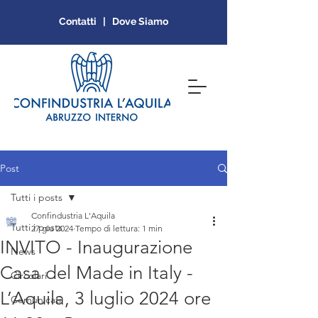
Contatti | Dove Siamo
Post
Tutti i posts
Confindustria L'Aquila
Tutti i posts
27 giu 2024
Tempo di lettura: 1 min
INVITO - Inaugurazione
News
Casa del Made in Italy -
Circolari
L’Aquila, 3 luglio 2024 ore
Comunicati