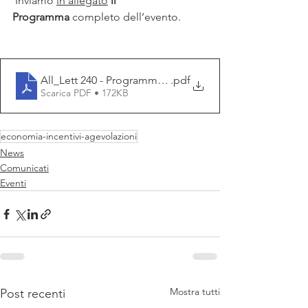
 Inviamo 
in allegato
il 
Programma
 completo dell’evento.
All_Lett 240 - Programma casa del made in italy
.pdf
Scarica PDF • 172KB
economia-incentivi-agevolazioni
News
Comunicati
Eventi
Mostra tutti
Post recenti