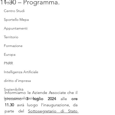
11.30 – Programma.
Eventi
Centro Studi
Sportello Mepa
Appuntamenti
Territorio
Formazione
Europa
PNRR
Intelligenza Artificiale
diritto d'impresa
Sostenibilità
Informiamo le Aziende Associate che il 
Internazionalizzazione
prossimo 
3 luglio 2024
 alle 
ore 
11.30
 avrà luogo l’inaugurazione, da 
parte del 
Sottosegretario di Stato 