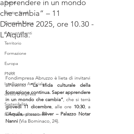
apprendere in un mondo
Eventi
che cambia” – 11
Centro Studi
Dicembre 2025, ore 10.30 -
Sportello Mepa
L'Aquila.
Appuntamenti
Territorio
Formazione
Europa
PNRR
Fondimpresa Abruzzo è lieta di invitarvi 
Intelligenza Artificiale
all’evento 
“La sfida culturale della 
formazione continua. Saper apprendere 
diritto d'impresa
in un mondo che cambia”
, che si terrà 
Sostenibilità
giovedì 11 dicembre
, alle ore 
10:30
, a 
L’Aquila
, presso 
Rêver – Palazzo Notar 
Internazionalizzazione
Nanni
 (Via Bominaco, 24).