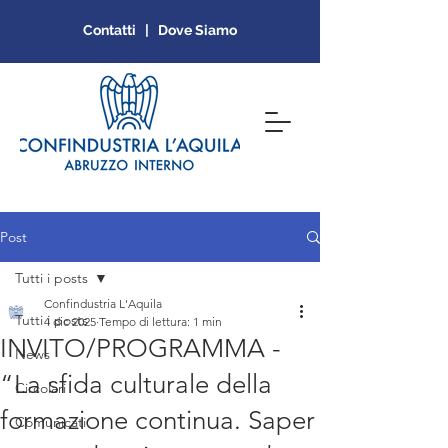
Contatti | Dove Siamo
Post
Tutti i posts
Confindustria L'Aquila
Tutti i posts
4 dic 2025
Tempo di lettura: 1 min
INVITO/PROGRAMMA -
News
“La sfida culturale della
Circolari
formazione continua. Saper
Comunicati