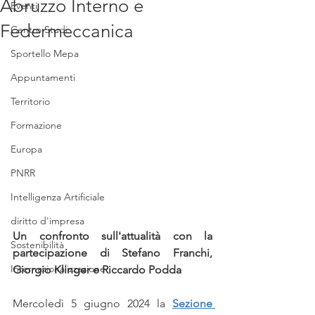
Abruzzo Interno e
Eventi
Federmeccanica
Centro Studi
Sportello Mepa
Appuntamenti
Territorio
Formazione
Europa
PNRR
Intelligenza Artificiale
diritto d'impresa
Un confronto sull'attualità con la 
Sostenibilità
partecipazione di Stefano Franchi, 
Internazionalizzazione
Giorgio Klinger e Riccardo Podda
Mercoledì 5 giugno 2024 la 
Sezione 