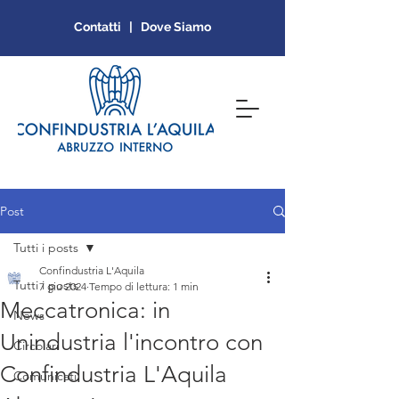
Contatti | Dove Siamo
Post
Tutti i posts
Confindustria L'Aquila
Tutti i posts
7 giu 2024
Tempo di lettura: 1 min
Meccatronica: in
News
Unindustria l'incontro con
Circolari
Confindustria L'Aquila
Comunicati