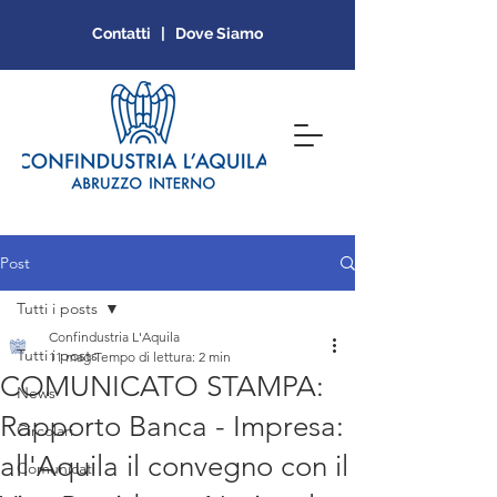
Contatti | Dove Siamo
Post
Tutti i posts
Confindustria L'Aquila
Tutti i posts
11 mag
Tempo di lettura: 2 min
COMUNICATO STAMPA:
News
Rapporto Banca - Impresa:
Circolari
all'Aquila il convegno con il
Comunicati