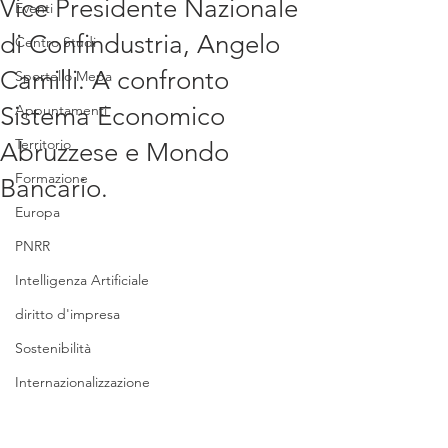
Vice Presidente Nazionale
Eventi
di Confindustria, Angelo
Centro Studi
Camilli. A confronto
Sportello Mepa
Sistema Economico
Appuntamenti
Territorio
Abruzzese e Mondo
Formazione
Bancario.
Europa
PNRR
Intelligenza Artificiale
diritto d'impresa
Sostenibilità
Internazionalizzazione