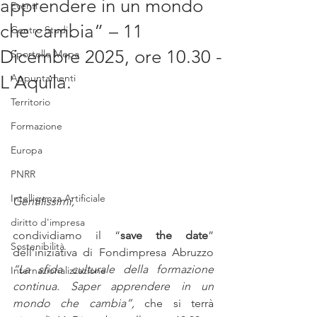
apprendere in un mondo
Eventi
che cambia” – 11
Centro Studi
Dicembre 2025, ore 10.30 -
Sportello Mepa
L'Aquila.
Appuntamenti
Territorio
Formazione
Europa
PNRR
Intelligenza Artificiale
Gentilissimi,
diritto d'impresa
condividiamo il “
save the date
” 
Sostenibilità
dell’iniziativa di Fondimpresa Abruzzo 
“La sfida culturale della formazione 
Internazionalizzazione
continua. Saper apprendere in un 
mondo che cambia”, 
che si terrà 