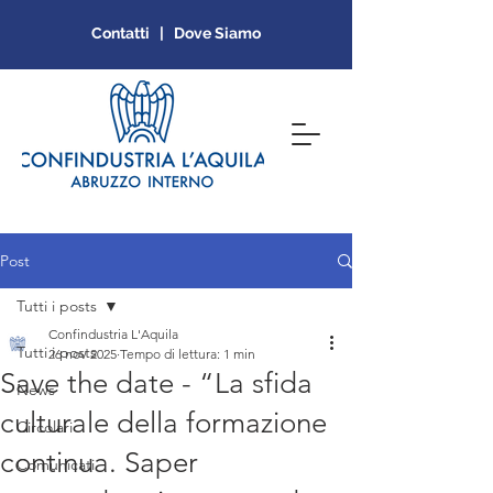
Contatti | Dove Siamo
Post
Tutti i posts
Confindustria L'Aquila
Tutti i posts
26 nov 2025
Tempo di lettura: 1 min
Save the date - “La sfida
News
culturale della formazione
Circolari
continua. Saper
Comunicati