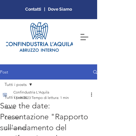
Contatti | Dove Siamo
Post
Tutti i posts
Confindustria L'Aquila
Tutti i posts
13 ott 2023
Tempo di lettura: 1 min
Save the date:
News
Presentazione "Rapporto
Circolari
sull'andamento del
Comunicati