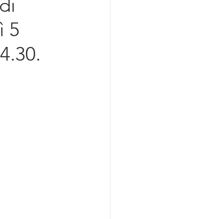
di
azionalizzazione
ì 5
4.30.