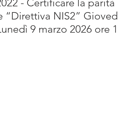
22 - Certificare la parità 
diritto d'impresa
Sostenibilità
Intern
 “Direttiva NIS2” Gioved
unedì 9 marzo 2026 ore 1