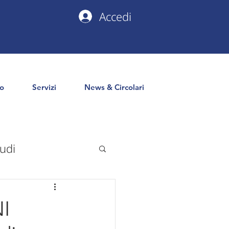
Accedi
io
Servizi
News & Circolari
udi
uropa
PNRR
NI