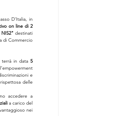
o D'Italia, in 
ivo on line
di
2 
a NIS2" 
destinati 
ra di Commercio 
i terrà in data
 5 
 l’empowerment 
iscriminazioni e 
ispettosa delle 
no accedere a 
iali
 a carico del 
 vantaggioso nei 