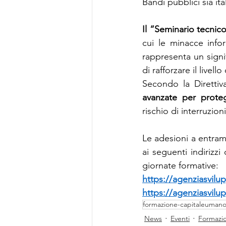
Bandi pubblici sia ita
Il “Seminario tecnico
cui le minacce info
rappresenta un signif
di rafforzare il livel
Secondo la Diretti
avanzate
per proteg
rischio di interruzion
Le adesioni a entram
ai seguenti indirizz
giornate formative:
https://agenziasvilu
https://agenziasvilu
formazione-capitaleuman
News
Eventi
Formazi