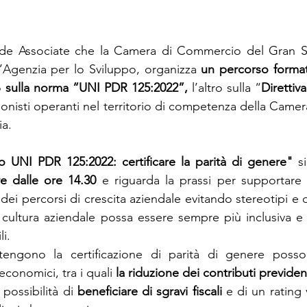
de Associate che la Camera di Commercio del Gran Sass
’Agenzia per lo Sviluppo, organizza 
un percorso format
 
sulla norma “UNI PDR 125:2022”, 
l’altro sulla “
Direttiv
ionisti operanti nel territorio di competenza della Came
ia.
o UNI PDR 125:2022: certificare la parità di genere" 
s
re dalle ore 14.30 
e
riguarda
la prassi per supportare
 dei percorsi di crescita aziendale evitando stereotipi e d
cultura aziendale possa essere sempre più inclusiva e r
i.
engono la certificazione di parità di genere posso
 economici, tra i quali 
la riduzione dei contributi previdenz
possibilità di 
beneficiare di sgravi fiscali
 e di un rating