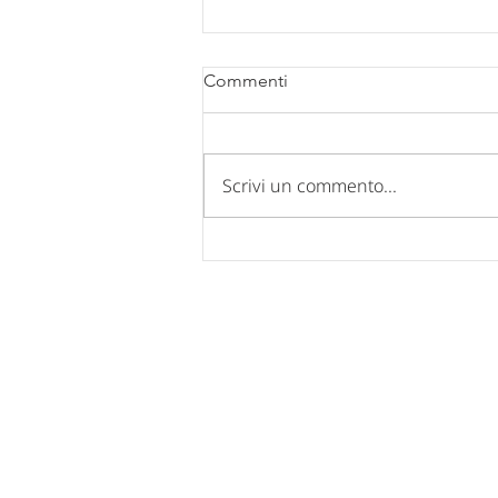
Commenti
Scrivi un commento...
Comunicazione chiusura uffici
per FERIE ESTIVE 2026.
Nucleo Industriale - Campo di Pi
67100 L'Aquila
Tel: 0862 317939 - 0862 312769
Fax: 0862 317939
Mail:
posta@confindustria.aq.it
Pec:
confindustria.aq@pec.it
Cod. Fiscale: 80007220660