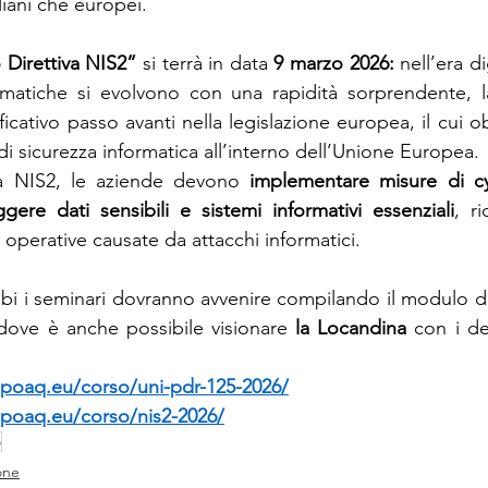
liani che europei.
 Direttiva NIS2” 
si terrà in data 
9 marzo 2026: 
nell’era di
rmatiche si evolvono con una rapidità sorprendente, la
icativo passo avanti nella legislazione europea, il cui ob
lo di sicurezza informatica all’interno dell’Unione Europea.
va NIS2, le aziende devono 
implementare misure di cy
gere dati sensibili e sistemi informativi essenziali
, r
i operative causate da attacchi informatici.
bi i seminari dovranno avvenire compilando il modulo di
i dove è anche possibile visionare 
la Locandina
 con i de
ppoaq.eu/corso/uni-pdr-125-2026/
ppoaq.eu/corso/nis2-2026/
o
one