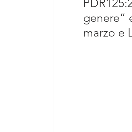
PDR125:20
Intelligenza Artificiale
genere” e
marzo e L