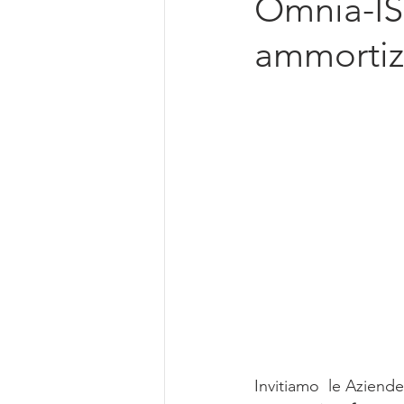
Omnia-IS:
Intelligenza Artificiale
ammortizz
Invitiamo  le Aziend