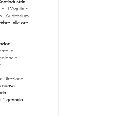
onfindustria 
 di  L’Aquila e 
o 
l’Auditorium 
mbre  alle ore 
zioni 
ante  e 
egionale 
e.
la Direzione 
a 
nuova 
ria 
l 
1 gennaio 