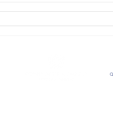
SAVE THE DATE - "Visioni
SAVE
Capitali. Quando il fare
incon
incontra il sapere". L’Aquila,
trasp
16 e 17 settembre 2026.
Adem
le
- L'
ore 1
Cer