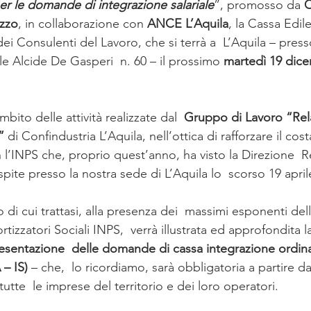
er le domande di integrazione salariale
”, promosso da 
C
zzo
, in collaborazione con 
ANCE L’Aquila
, la Cassa Edile
dei Consulenti del Lavoro, che si terrà a  L’Aquila – press
ale Alcide De Gasperi  n. 60 – il prossimo 
martedì 19 dice
bito delle attività realizzate dal  
Gruppo di Lavoro “Rela
”
 di Confindustria L’Aquila, nell’ottica di rafforzare il cost
 l’INPS che, proprio quest’anno, ha visto la Direzione  R
spite presso la nostra sede di L’Aquila lo  scorso 19 april
 di cui trattasi, alla presenza dei  massimi esponenti del
izzatori Sociali INPS,  verrà illustrata ed approfondita l
resentazione  delle domande di cassa integrazione ordina
– IS)
 – che,  lo ricordiamo, sarà obbligatoria a partire da
 tutte  le imprese del territorio e dei loro operatori.