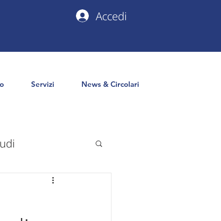
Accedi
io
Servizi
News & Circolari
udi
uropa
PNRR