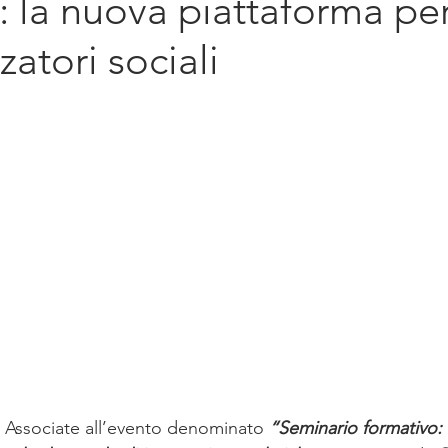
 la nuova piattaforma per
diritto d'impresa
Sostenibilità
Intern
atori sociali
e Associate all’evento denominato 
“Seminario formativo: