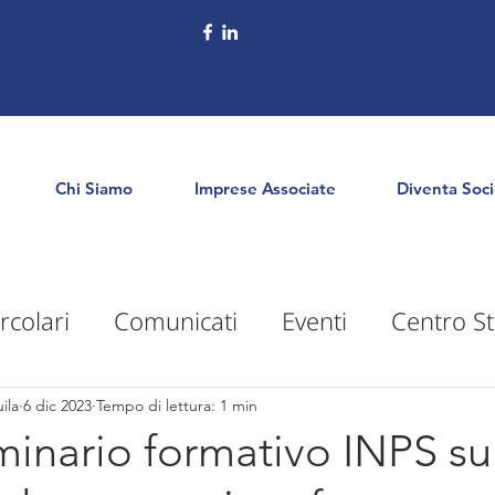
Chi Siamo
Imprese Associate
Diventa Soc
rcolari
Comunicati
Eventi
Centro St
puntamenti
Territorio
Formazione
E
ila
6 dic 2023
Tempo di lettura: 1 min
minario formativo INPS su