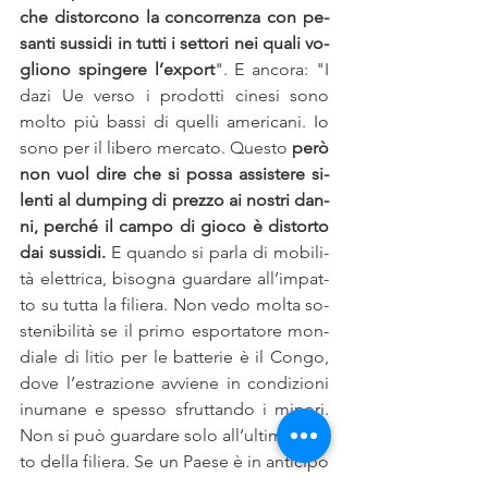
che di­stor­co­no la con­cor­ren­za con pe­
san­ti sus­si­di in tut­ti i set­to­ri nei qua­li vo­
glio­no spin­ge­re l’ex­port
". E an­co­ra: "I 
dazi Ue ver­so i pro­dot­ti ci­ne­si sono 
mol­to più bas­si di quel­li ame­ri­ca­ni. Io 
sono per il li­be­ro mer­ca­to. Que­sto 
però 
non vuol dire che si pos­sa as­si­ste­re si­
len­ti al dum­ping di prez­zo ai no­stri dan­
ni, per­ché il cam­po di gio­co è di­stor­to 
dai sus­si­di.
 E quan­do si par­la di mo­bi­li­
tà elet­tri­ca, bi­so­gna guar­da­re al­l’im­pat­
to su tut­ta la fi­lie­ra. Non vedo mol­ta so­
ste­ni­bi­li­tà se il pri­mo espor­ta­to­re mon­
dia­le di li­tio per le bat­te­rie è il Con­go, 
dove l’e­stra­zio­ne av­vie­ne in con­di­zio­ni 
inu­ma­ne e spes­so sfrut­tan­do i mi­no­ri. 
Non si può guar­da­re solo al­l’ul­ti­mo trat­
to del­la fi­lie­ra. Se un Pae­se è in an­ti­ci­po 
su­gli al­tri in que­sta tec­no­lo­gia, non ha 