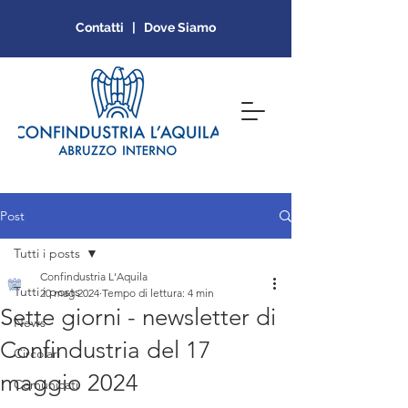
Contatti | Dove Siamo
Post
Tutti i posts
Confindustria L'Aquila
Tutti i posts
20 mag 2024
Tempo di lettura: 4 min
Sette giorni - newsletter di
News
Confindustria del 17
Circolari
maggio 2024
Comunicati