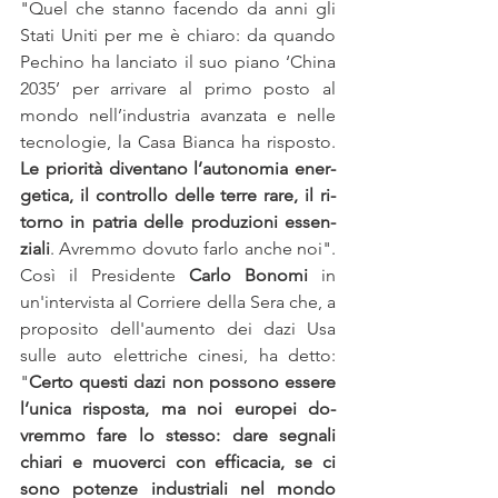
"Quel che stan­no fa­cen­do da anni gli 
Sta­ti Uni­ti per me è chia­ro: da quan­do 
Pe­chi­no ha lan­cia­to il suo pia­no ‘Chi­na 
2035’ per ar­ri­va­re al pri­mo po­sto al 
mon­do nel­l’in­du­stria avan­za­ta e nel­le 
tec­no­lo­gie, la Casa Bian­ca ha ri­spo­sto. 
Le prio­ri­tà di­ven­ta­no l’au­to­no­mia ener­
ge­ti­ca, il con­trol­lo del­le ter­re rare, il ri­
tor­no in pa­tria del­le pro­du­zio­ni es­sen­
zia­li
. Avrem­mo do­vu­to far­lo an­che noi". 
Così il Pre­si­den­te 
Car­lo Bo­no­mi
 in 
un'in­ter­vi­sta al Cor­rie­re del­la Sera che, a 
pro­po­si­to del­l'au­men­to dei dazi Usa 
sul­le auto elet­tri­che ci­ne­si, ha det­to: 
"
Cer­to que­sti dazi non pos­so­no es­se­re 
l’u­ni­ca ri­spo­sta, ma noi eu­ro­pei do­
vrem­mo fare lo stes­so: dare se­gna­li 
chia­ri e muo­ver­ci con ef­fi­ca­cia, se ci 
sono po­ten­ze in­du­stria­li nel mon­do 