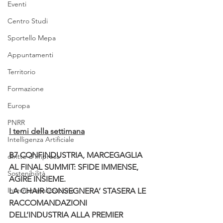
Eventi
Centro Studi
Sportello Mepa
Appuntamenti
Territorio
Formazione
Europa
PNRR
I temi della settimana
Intelligenza Artificiale
B7 CONFINDUSTRIA, MARCEGAGLIA 
diritto d'impresa
AL FINAL SUMMIT: SFIDE IMMENSE, 
Sostenibilità
AGIRE INSIEME.
Internazionalizzazione
LA CHAIR CONSEGNERA’ STASERA LE 
RACCOMANDAZIONI 
DELL’INDUSTRIA ALLA PREMIER 