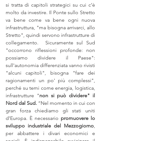
si tratta di capitoli strategici su cui c’è 
molto da investire. Il Ponte sullo Stretto 
va bene come va bene ogni nuova 
infrastruttura, "ma bisogna arrivarci, allo 
Stretto", quindi servono infrastrutture di 
collegamento.  Sicuramente sul Sud 
"occorrono riflessioni profonde: non 
possiamo dividere il Paese": 
sull'autonomia differenziata vanno rivisti 
"alcuni capitoli", bisogna "fare dei 
ragionamenti un po' più complessi", 
perché su temi come energia, logistica, 
infrastrutture "
non si può dividere" il 
Nord dal Sud.
 “Nel momento in cui con 
gran forza chiediamo gli stati uniti 
d’Europa. È necessario 
promuovere lo 
sviluppo industriale del Mezzogiorno
, 
per abbattere i divari economici e 
sociali. È indispensabile avvicinare il 