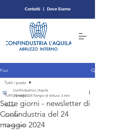
Contatti | Dove Siamo
Post
Tutti i posts
Confindustria L'Aquila
Tutti i posts
24 mag 2024
Tempo di lettura: 3 min
Sette giorni - newsletter di
News
Confindustria del 24
Circolari
maggio 2024
Comunicati