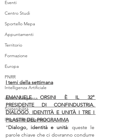
Eventi
Centro Studi
Sportello Mepa
Appuntamenti
Territorio
Formazione
Europa
PNRR
I temi della settimana
Intelligenza Artificiale
EMANUELE ORSINI È IL 32° 
diritto d'impresa
PRESIDENTE DI CONFINDUSTRIA. 
Sostenibilità
DIALOGO, IDENTITÀ E UNITÀ I TRE I 
Internazionalizzazione
PILASTRI DEL PROGRAMMA
“
Dialogo, identità e unità
: queste le 
parole chiave che ci dovranno condurre 