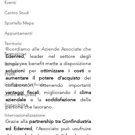
Eventi
Centro Studi
Sportello Mepa
Appuntamenti
Territorio
Ricordiamo alle Aziende Associate che 
Formazione
Edenred
, leader nel settore degli 
employee benefit mette a disposizione 
Europa
soluzioni
 per 
ottimizzare i costi
 e 
PNRR
aumentare il potere d’acquisto
 dei 
Intelligenza Artificiale
collaboratori, ottenendo importanti 
vantaggi
fiscali
, migliorando il 
clima 
diritto d'impresa
aziendale
 e la 
soddisfazione
 delle 
Sostenibilità
persone che lavorano.
Internazionalizzazione
Grazie alla 
partnership tra Confindustria 
ed Edenred
, l'Associato può usufruire 