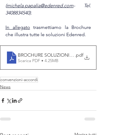
(
michela.papalia@edenred.com
- Tel. 
3408834540).
In allegato
 trasmettiamo la 
Brochure 
che illustra tutte le soluzioni Edenred.
BROCHURE SOLUZIONI WELFARE (3)
.pdf
Scarica PDF • 4.25MB
convenzioni-accordi
News
Mostra tutti