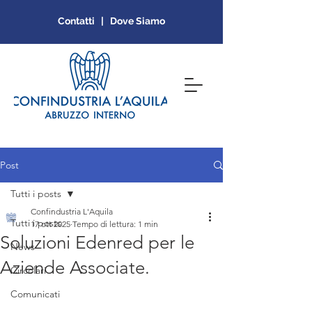
Contatti | Dove Siamo
Post
Tutti i posts
Confindustria L'Aquila
Tutti i posts
17 ott 2025
Tempo di lettura: 1 min
Soluzioni Edenred per le
News
Aziende Associate.
Circolari
Comunicati