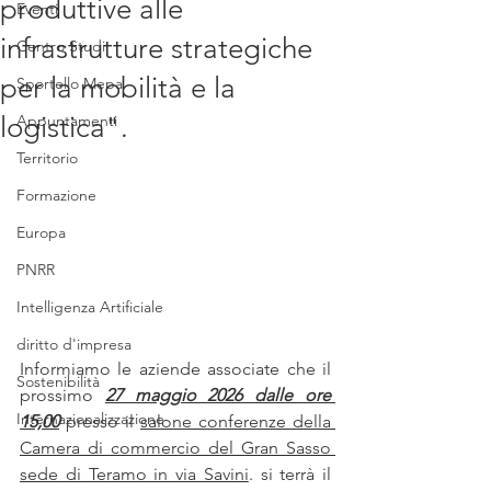
produttive alle
Eventi
infrastrutture strategiche
Centro Studi
per la mobilità e la
Sportello Mepa
logistica".
Appuntamenti
Territorio
Formazione
Europa
PNRR
Intelligenza Artificiale
diritto d'impresa
Informiamo le aziende associate che il 
Sostenibilità
prossimo 
27 maggio 2026 dalle ore 
Internazionalizzazione
15,00
 presso il 
salone conferenze della 
Camera di commercio del Gran Sasso 
sede di Teramo in via Savini
. si terrà il 