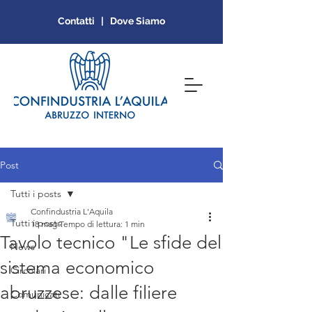
Contatti | Dove Siamo
Post
Tutti i posts
Confindustria L'Aquila
Tutti i posts
18 mag
Tempo di lettura: 1 min
Tavolo tecnico "Le sfide del
News
sistema economico
Circolari
abruzzese: dalle filiere
Comunicati