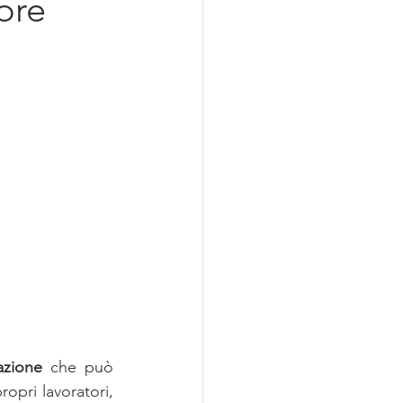
ore
azionalizzazione
zione
 che può 
opri lavoratori, 