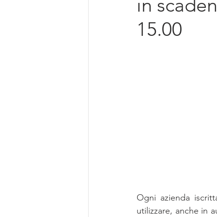
in scade
Intelligenza Artificiale
15.00
Ogni azienda iscri
utilizzare, anche in 