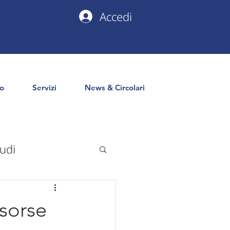
Accedi
io
Servizi
News & Circolari
udi
uropa
PNRR
sorse