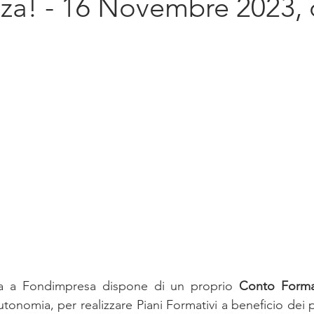
nza! - 16 Novembre 2023, 
diritto d'impresa
Sostenibilità
Intern
tta a Fondimpresa dispone di un proprio 
Conto Forma
autonomia, per realizzare Piani Formativi a beneficio dei pr