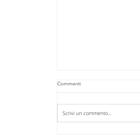
Commenti
Scrivi un commento...
Comunicazione chiusura uffici
per FERIE ESTIVE 2026.