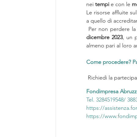
nei 
tempi
 e con le 
m
Le risorse affluite s
a quello di accredit
 Per non perdere la
dicembre 2023
, un 
almeno pari al loro
Come procedere? Par
 Richiedi la partecip
Fondimpresa Abruz
Tel. 3284519548/ 388
https://assistenza.fo
https://www.fondimpre