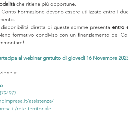
odalità
 che ritiene più opportune.
ul Conto Formazione devono essere utilizzate entro i due
amento. 
 disponibilità diretta di queste somme presenta 
entro e
piano formativo condiviso con un finanziamento del Co
 ammontare!
tecipa al webinar gratuito di giovedì 16 Novembre 2023
azione a:
zo
3794977
ndimpresa.it/assistenza/
sa.it/rete-territoriale