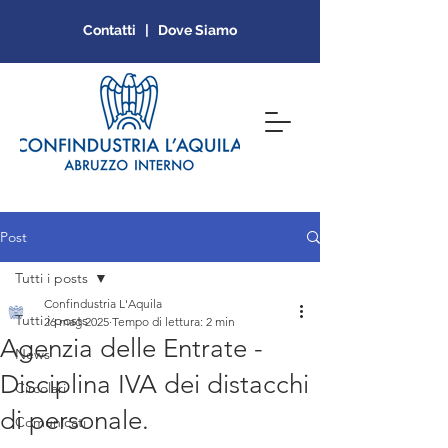
Contatti | Dove Siamo
Post
Tutti i posts
Confindustria L'Aquila
Tutti i posts
26 mag 2025
Tempo di lettura: 2 min
Agenzia delle Entrate -
News
Disciplina IVA dei distacchi
Circolari
di personale.
Comunicati