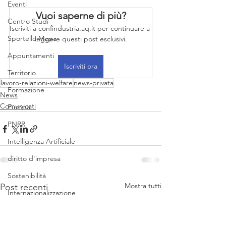
Eventi
Vuoi saperne di più?
Centro Studi
Iscriviti a confindustria.aq.it per continuare a 
Sportello Mepa
leggere questi post esclusivi.
Appuntamenti
Iscriviti ora
Territorio
lavoro-relazioni-welfare
news-privata
Formazione
News
Comunicati
Europa
PNRR
Intelligenza Artificiale
diritto d'impresa
Sostenibilità
Mostra tutti
Post recenti
Internazionalizzazione