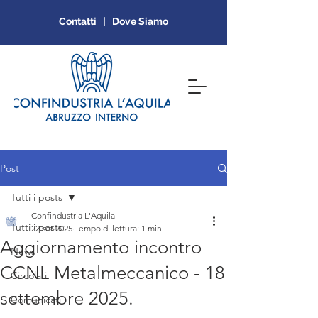
Contatti | Dove Siamo
Post
Tutti i posts
Confindustria L'Aquila
Tutti i posts
22 set 2025
Tempo di lettura: 1 min
Aggiornamento incontro
News
CCNL Metalmeccanico - 18
Circolari
settembre 2025.
Comunicati