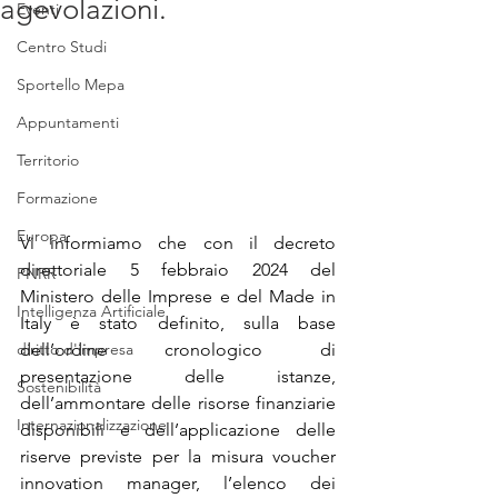
agevolazioni.
Eventi
Centro Studi
Sportello Mepa
Appuntamenti
Territorio
Formazione
Europa
Vi informiamo che con il 
decreto 
direttoriale 5 febbraio 2024
 del 
PNRR
Ministero delle Imprese e del Made in 
Intelligenza Artificiale
Italy è stato definito, sulla base 
diritto d'impresa
dell’ordine cronologico di 
presentazione delle istanze, 
Sostenibilità
dell’ammontare delle risorse finanziarie 
Internazionalizzazione
disponibili e dell’applicazione delle 
riserve previste per la misura voucher 
innovation manager, l’elenco dei 