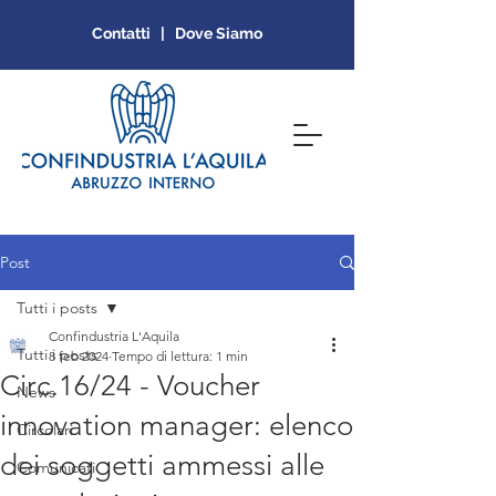
Contatti | Dove Siamo
Post
Tutti i posts
Confindustria L'Aquila
Tutti i posts
8 feb 2024
Tempo di lettura: 1 min
Circ.16/24 - Voucher
News
innovation manager: elenco
Circolari
dei soggetti ammessi alle
Comunicati