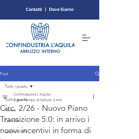
Contatti | Dove Siamo
Post
Tutti i posts
Confindustria L'Aquila
Tutti i posts
8 gen
Tempo di lettura: 2 min
Circ. 2/26 - Nuovo Piano
News
Transizione 5.0: in arrivo i
Circolari
nuovi incentivi in forma di
Comunicati