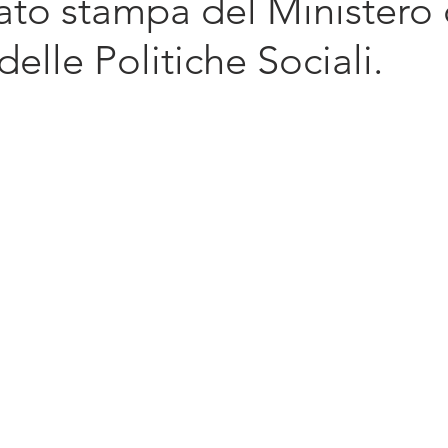
to stampa del Ministero 
diritto d'impresa
Sostenibilità
Intern
delle Politiche Sociali.