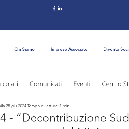
Chi Siamo
Imprese Associate
Diventa Soc
rcolari
Comunicati
Eventi
Centro St
puntamenti
Territorio
Formazione
E
ila
25 giu 2024
Tempo di lettura: 1 min
24 - “Decontribuzione Sud