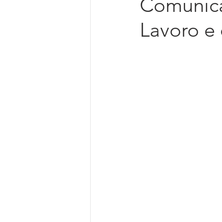
Comunica
Intelligenza Artificiale
Lavoro e 