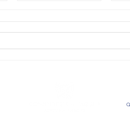
SAVE THE DATE - "Visioni
SAVE
Capitali. Quando il fare
incon
incontra il sapere". L’Aquila,
trasp
16 e 17 settembre 2026.
Adem
le
- L'
ore 1
Cer