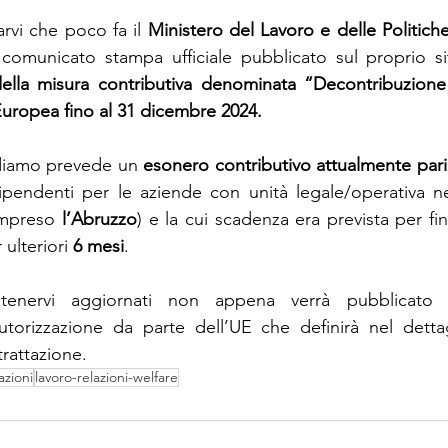
arvi che poco fa il 
Ministero del Lavoro e delle Politiche
 
comunicato stampa ufficiale pubblicato sul proprio si
 della misura contributiva denominata “Decontribuzione
uropea fino al 31 dicembre 2024.
rdiamo prevede un 
esonero contributivo attualmente pari
ipendenti per le aziende con unità legale/operativa ne
ompreso 
l’Abruzzo
) e la cui scadenza era prevista per fi
ulteriori 
6 mesi
.
enervi aggiornati non appena verrà pubblicato uff
torizzazione da parte dell’UE che definirà nel dettagl
trattazione.
azioni
lavoro-relazioni-welfare