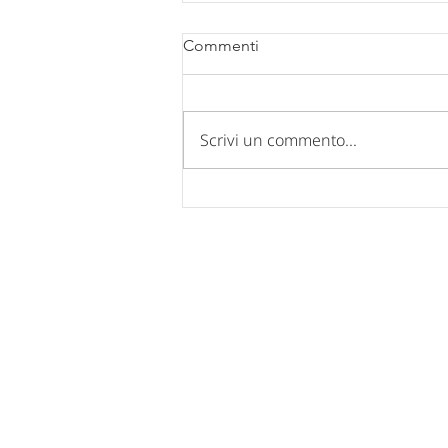
Commenti
Scrivi un commento...
Comunicazione chiusura uffici
per FERIE ESTIVE 2026.
Nucleo Industriale - Campo di Pi
67100 L'Aquila
Tel: 0862 317939 - 0862 312769
Fax: 0862 317939
Mail:
posta@confindustria.aq.it
Pec:
confindustria.aq@pec.it
Cod. Fiscale: 80007220660