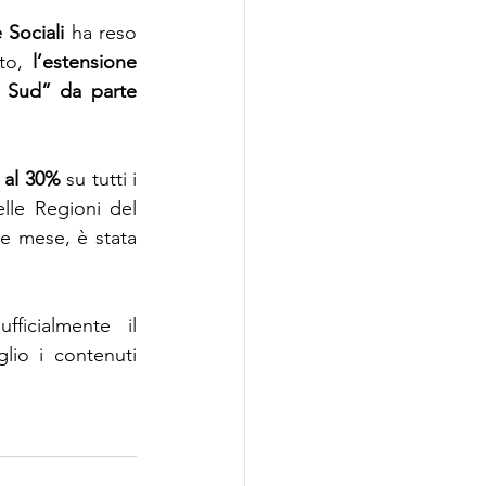
 Sociali
 ha reso 
to
, 
l’estensione 
 Sud” da parte 
 al 30%
 su tutti i 
lle Regioni del 
ne mese, è stata 
icialmente il 
io i contenuti 