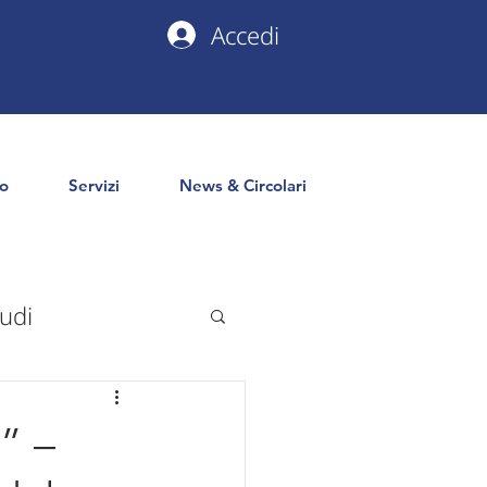
Accedi
io
Servizi
News & Circolari
udi
uropa
PNRR
” –