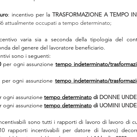
;
euro
: incentivo per la 
TRASFORMAZIONE A TEMPO IN
36 attualmente occupati a tempo determinato;
incentivo varia sia a seconda della tipologia del cont
onda del genere del lavoratore beneficiario.
ntivi sono i seguenti:
0 
per ogni assunzione 
tempo indeterminato/trasformaz
 
per ogni assunzione 
tempo indeterminato/trasformaz
r ogni assunzione
tempo determinato
 di 
DONNE UNDE
r ogni assunzione 
tempo determinato
 di 
UOMINI UNDE
ncentivabili sono tutti i rapporti di lavoro di lavoro di cu
 rapporti incentivabili per datore di lavoro) decorre