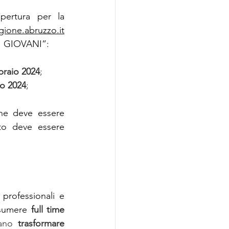
pertura per la 
gione.abruzzo.it
VI GIOVANI”:
braio 2024
;
io 2024
;
ne deve essere 
o deve essere 
professionali e 
ssumere
full time 
ano 
trasformare 