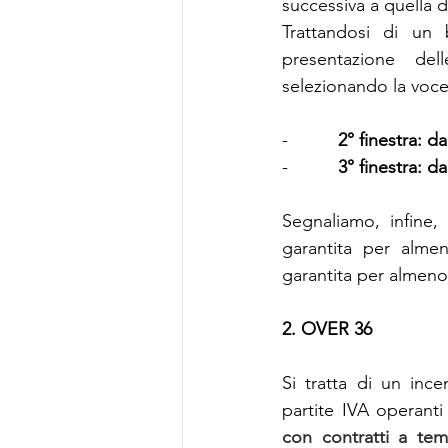
successiva a quella 
Trattandosi di un 
presentazione del
selezionando la voc
-         
 2° finestra: da
-          
3° finestra: da
Segnaliamo, infine,
garantita per alme
garantita per almeno
2. OVER 36
Si tratta di un ince
partite IVA operant
con contratti a te