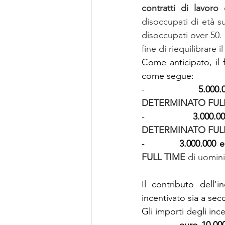
contratti di lavor
disoccupati di età su
disoccupati over 50. 
fine di riequilibrare 
Come anticipato, il f
come segue:
-         
 5.000.
DETERMINATO FULL
-         
 3.000.0
DETERMINATO FULL
-         
 3.000.000 
FULL TIME 
di uomin
Il contributo dell’
incentivato sia a sec
Gli importi degli ince
-         
 euro 10.00