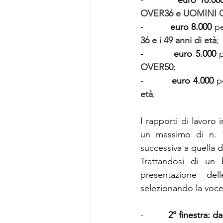
OVER36 e UOMINI 
-        
  euro 8.000 
pe
36 e i 49 anni di età
;
-         
 euro 5.000
 
OVER50
;
-         
 euro 4.000
 p
età
;
I rapporti di lavoro i
un massimo di n. 10
successiva a quella 
Trattandosi di un 
presentazione del
selezionando la voc
-         
 2° finestra: da