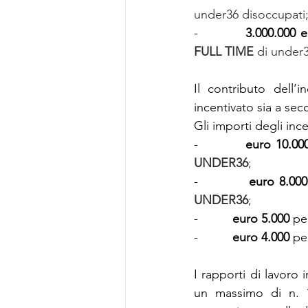
under36 disoccupati
-         
 3.000.000 
FULL TIME
 di under
Il contributo dell’
incentivato sia a sec
Gli importi degli ince
-         
 euro 10.00
UNDER36
;
-          
euro 8.000
UNDER36
;
-          
euro 5.000
 pe
-          
euro 4.000
 pe
I rapporti di lavoro i
un massimo di n. 10