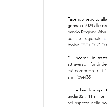
Facendo seguito alla 
gennaio 2024 alle or
bando Regione Abruzz
portale regionale 
s
Avviso FSE+ 2021-2
Gli incentivi in trat
attraverso i 
fondi de
età compresa tra i 1
anni (
over36
).
I due bandi a sport
under36
 e 
11 milioni
nel rispetto della no