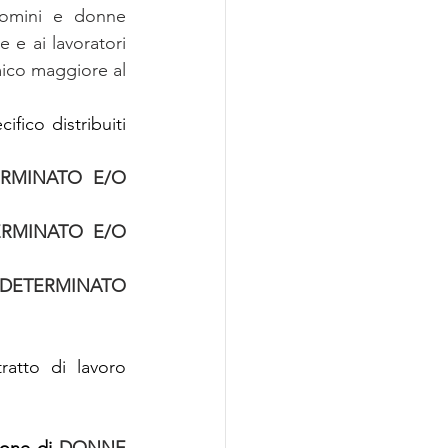
omini e donne 
 e ai lavoratori 
mico maggiore al 
fico distribuiti 
RMINATO E/O 
RMINATO E/O 
DETERMINATO 
ratto di lavoro 
ione
 di 
DONNE 