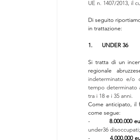
UE n. 1407/2013, il c
Di seguito riportiamo,
in trattazione:
1.      UNDER 36
Si tratta di un ince
regionale abruzz
indeterminato e/o d
tempo determinato a
tra i 18 e i 35 anni.
Come anticipato, il f
come segue:
-          
8.000.000 e
under36 disoccupati
-          
4.000.000 e