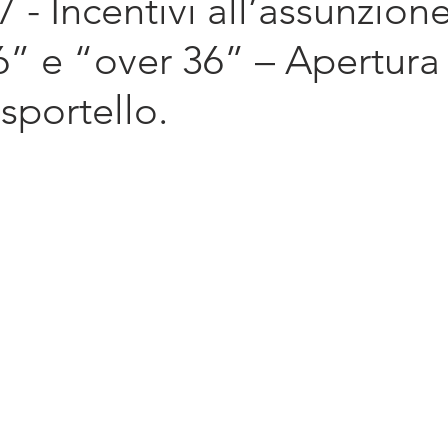
 - Incentivi all’assunzion
diritto d'impresa
Sostenibilità
Intern
” e “over 36” – Apertura
sportello.