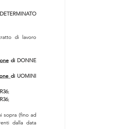
DETERMINATO 
ratto di lavoro 
ione
 di 
DONNE 
ione 
di 
UOMINI 
R36
;
R36
;
i sopra (fino ad 
nti dalla data 