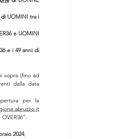
 
di 
UOMINI tra i 
R36 e UOMINI 
6 e i 49 anni di 
i sopra (fino ad 
nti dalla data 
pertura per la 
gione.abruzzo.it
VI OVER36”:
braio 2024
;