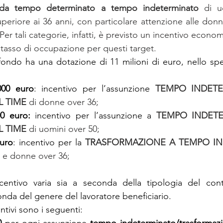
o da tempo determinato a tempo indeterminato
 di u
periore ai 36 anni, con particolare attenzione alle donne
Per tali categorie, infatti, è previsto un incentivo econo
il tasso di occupazione per questi target.
ondo ha una dotazione di 11 milioni di euro, nello speci
000 euro
: incentivo per l’assunzione 
TEMPO INDETE
 TIME 
di donne over 36;
00 euro:
 incentivo per l’assunzione a 
TEMPO INDETE
 TIME 
di uomini over 50;
euro
: incentivo per la 
TRASFORMAZIONE A TEMPO IN
i e donne over 36;
incentivo varia sia a seconda della tipologia del cont
onda del genere del lavoratore beneficiario.
ntivi sono i seguenti:
0
 per ogni assunzione 
tempo indeterminato/trasformaz