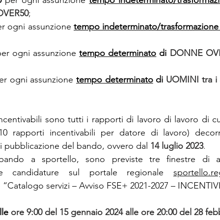
OVER50
;
r ogni assunzione 
tempo indeterminato/trasformazione
per ogni assunzione 
tempo determinato
 di 
DONNE OVE
er ogni assunzione 
tempo determinato
 di 
UOMINI tra i 3
ncentivabili sono tutti i rapporti di lavoro di lavoro di cu
 rapporti incentivabili per datore di lavoro) decorre
di pubblicazione del bando, ovvero dal 
14 luglio 2023
.
bando a sportello, sono previste tre finestre di a
le candidature sul portale regionale 
sportello.re
e “Catalogo servizi – Avviso FSE+ 2021-2027 – INCENTI
lle 
ore 9:00 del 15 gennaio 2024 alle ore 20:00 del 28 feb