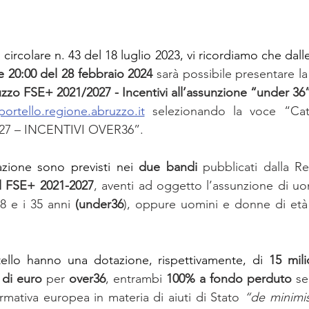
circolare n. 43 del 18 luglio 2023, vi ricordiamo che dall
e 20:00 del 28 febbraio 2024 
o FSE+ 2021/2027 - Incentivi all’assunzione “under 36”
portello.regione.abruzzo.it
 selezionando la voce “Cata
027 – INCENTIVI OVER36”.
tazione sono previsti nei 
due bandi
 pubblicati dalla R
l FSE+ 2021-2027
, aventi ad oggetto l’assunzione di uo
8 e i 35 anni 
(under36
), oppure uomini e donne di età 
ello hanno una dotazione, rispettivamente, di 
15 mili
 di euro
 per 
over36
, entrambi 
100% a fondo perduto
 s
rmativa europea in materia di aiuti di Stato 
“de minimi