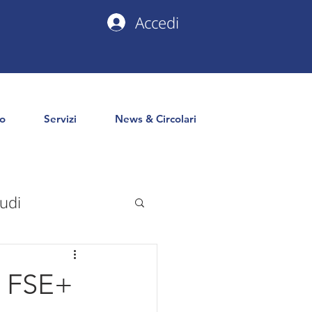
Accedi
io
Servizi
News & Circolari
udi
uropa
PNRR
o FSE+