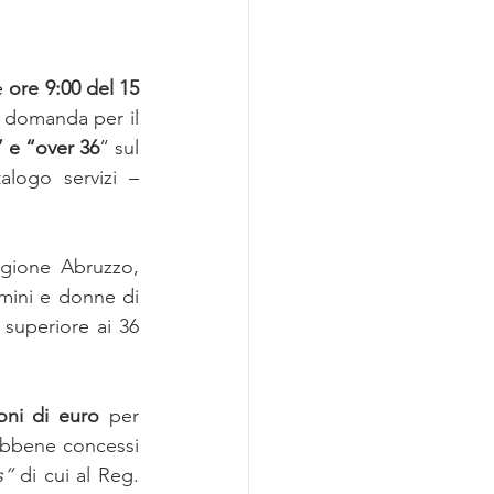
e 
ore 9:00 del 15 
sarà possibile presentare la domanda per il 
 e “over 36
” sul 
logo servizi – 
egione Abruzzo, 
mini e donne di 
superiore ai 36 
oni di euro
 per 
ebbene concessi 
s”
 di cui al Reg. 