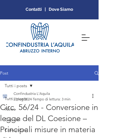
Contatti | Dove Siamo
Post
Tutti i posts
Confindustria L'Aquila
Tutti i posts
23 lug 2024
Tempo di lettura: 3 min
Circ. 56/24 - Conversione in
News
legge del DL Coesione –
Circolari
Principali misure in materia
Comunicati