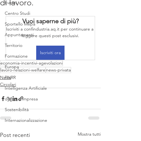
di lavoro.
Eventi
Centro Studi
Vuoi saperne di più?
Sportello Mepa
Iscriviti a confindustria.aq.it per continuare a 
Appuntamenti
leggere questi post esclusivi.
Territorio
Iscriviti ora
Formazione
economia-incentivi-agevolazioni
Europa
lavoro-relazioni-welfare
news-privata
News
PNRR
Circolari
Intelligenza Artificiale
diritto d'impresa
Sostenibilità
Internazionalizzazione
Mostra tutti
Post recenti