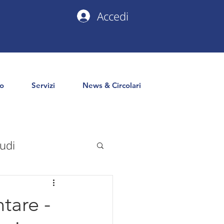
Accedi
io
Servizi
News & Circolari
udi
uropa
PNRR
tare -