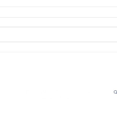
SAVE THE DATE - "Visioni
SAVE
Capitali. Quando il fare
incon
incontra il sapere". L’Aquila,
trasp
16 e 17 settembre 2026.
Adem
le
- L'
ore 1
Cer