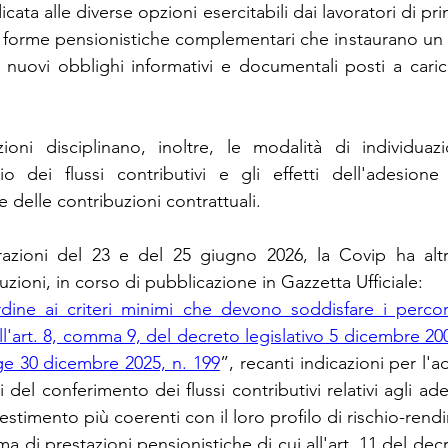
cata alle diverse opzioni esercitabili dai lavoratori di pr
ti a forme pensionistiche complementari che instaurano un
 nuovi obblighi informativi e documentali posti a caric
oni disciplinano, inoltre, le modalità di individuaz
io dei flussi contributivi e gli effetti dell'adesione
 delle contribuzioni contrattuali.
razioni del 23 e del 25 giugno 2026, la Covip ha altr
ruzioni, in corso di pubblicazione in Gazzetta Ufficiale:
ordine ai criteri minimi che devono soddisfare i percors
ll'art. 8, comma 9, del decreto legislativo 5 dicembre 20
ge 30 dicembre 2025, n. 199
”, recanti indicazioni per l
i del conferimento dei flussi contributivi relativi agli ade
vestimento più coerenti con il loro profilo di rischio-ren
ma di prestazioni pensionistiche di cui all'art. 11 del decr