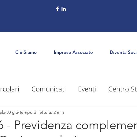
Chi Siamo
Imprese Associate
Diventa Soc
rcolari
Comunicati
Eventi
Centro St
puntamenti
Territorio
Formazione
E
ila
30 giu
Tempo di lettura: 2 min
6 - Previdenza complemen