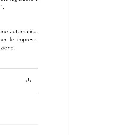
".
ione automatica, 
er le imprese, 
azione.