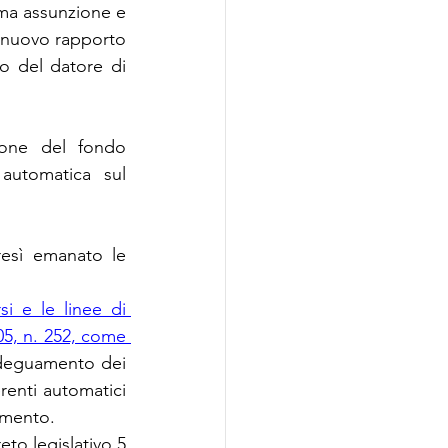
ima assunzione e 
 nuovo rapporto 
o del datore di 
ione del fondo 
 automatica sul 
esì emanato le 
i e le linee di 
05, n. 252, come 
'adeguamento dei 
renti automatici 
dimento.
eto legislativo 5 