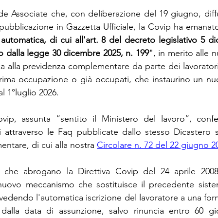
e Associate che, con deliberazione del 19 giugno, diffu
 pubblicazione in Gazzetta Ufficiale, la Covip ha emanato
utomatica, di cui all'art. 8 del decreto legislativo 5 d
 dalla legge 30 dicembre 2025, n. 199
", in merito alle 
a alla previdenza complementare da parte dei lavoratori
prima occupazione o già occupati, che instaurino un nu
l 1°luglio 2026.
vip, assunta “sentito il Ministero del lavoro”, confer
ti attraverso le Faq pubblicate dallo stesso Dicastero s
tare, di cui alla nostra
Circolare n. 72 del 22 giugno 2
, che abrogano la Direttiva Covip del 24 aprile 2008, 
uovo meccanismo che sostituisce il precedente sistem
vedendo l'automatica iscrizione del lavoratore a una form
alla data di assunzione, salvo rinuncia entro 60 giorn