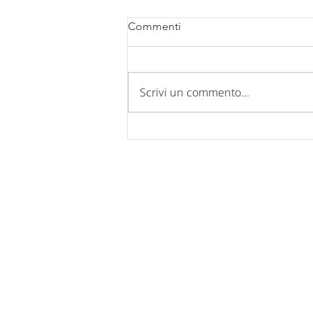
Commenti
Scrivi un commento...
Comunicazione chiusura uffici
per FERIE ESTIVE 2026.
Nucleo Industriale - Campo di Pi
67100 L'Aquila
Tel: 0862 317939 - 0862 312769
Fax: 0862 317939
Mail:
posta@confindustria.aq.it
Pec:
confindustria.aq@pec.it
Cod. Fiscale: 80007220660