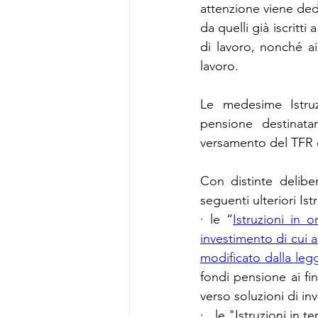
attenzione viene dedi
da quelli già iscrit
di lavoro, nonché ai
lavoro.
Le medesime Istruzi
pensione destinatar
versamento del TFR e
Con distinte delibe
seguenti ulteriori Ist
· le “
Istruzioni in 
investimento di cui a
modificato dalla leg
fondi pensione ai fin
verso soluzioni di in
·   le 
"Istruzioni in te