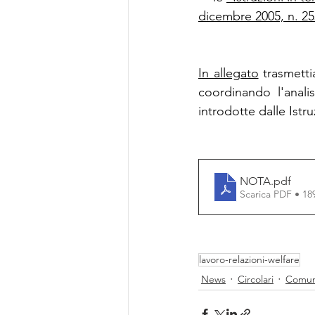
dicembre 2005, n. 25
In allegato
 trasmett
coordinando l'anali
introdotte dalle Istr
NOTA
.pdf
Scarica PDF • 1
lavoro-relazioni-welfare
News
Circolari
Comun