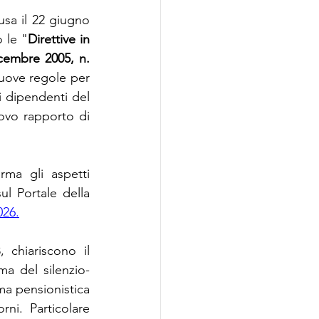
sa il 22 giugno 
 le "
Direttive in 
icembre 2005, n. 
nuove regole per 
 dipendenti del 
ovo rapporto di 
ma gli aspetti 
ul Portale della 
026.
chiariscono il 
a del silenzio-
a pensionistica 
i. Particolare 