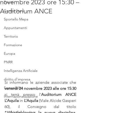
novembre 2023 ore 15:30 –
Eventi
Auditorium ANCE
Centro Studi
Sportello Mepa
Appuntamenti
Territorio
Formazione
Europa
PNRR
Intelligenza Artificiale
diritto d'impresa
Si informano le aziende associate che 
Sostenibilità
venerdì 24 novembre 2023 alle ore 15:30
si terrà presso l’
Auditorium ANCE 
Internazionalizzazione
L’Aquila 
in 
L’Aquila
 (Viale Alcide Gasperi 
60), il Convegno dal titolo 
“
Whistleblowing
: la nuova disciplina. 