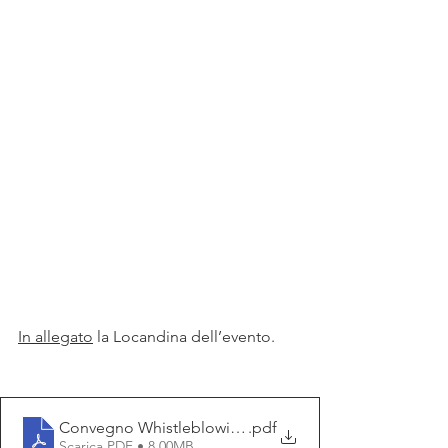
In allegato
 la Locandina dell’evento.
Convegno Whistleblowing 24.11.2023
.pdf
Scarica PDF • 8.00MB