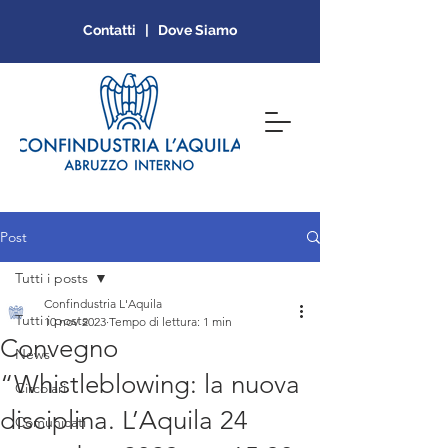
Contatti | Dove Siamo
Post
Tutti i posts
Confindustria L'Aquila
Tutti i posts
10 nov 2023
Tempo di lettura: 1 min
Convegno
News
“Whistleblowing: la nuova
Circolari
disciplina. L’Aquila 24
Comunicati