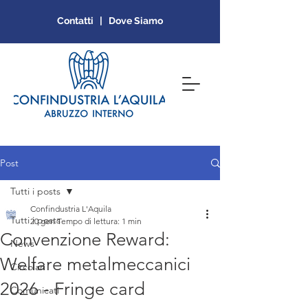
Contatti | Dove Siamo
Post
Tutti i posts
Confindustria L'Aquila
Tutti i posts
20 gen
Tempo di lettura: 1 min
Convenzione Reward:
News
Welfare metalmeccanici
Circolari
2026 - Fringe card
Comunicati