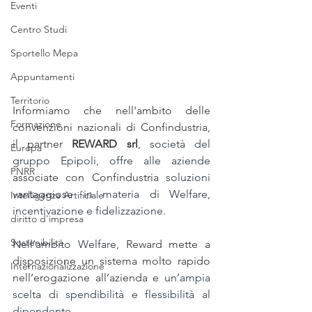
Eventi
Centro Studi
Sportello Mepa
Appuntamenti
Territorio
Informiamo che nell'ambito delle 
Formazione
convenzioni nazionali di Confindustria, 
il partner 
REWARD srl
, 
società del 
Europa
gruppo Epipoli, offre alle aziende 
PNRR
associate con Confindustria 
soluzioni 
vantaggiose in materia di Welfare, 
Intelligenza Artificiale
incentivazione e fidelizzazione.
diritto d'impresa
Sostenibilità
Nell’ambito Welfare, 
Reward mette a 
disposizione un sistema molto rapido 
Internazionalizzazione
nell’erogazione all’azienda e 
un’ampia 
scelta di spendibilità e flessibilità al 
dipendente.