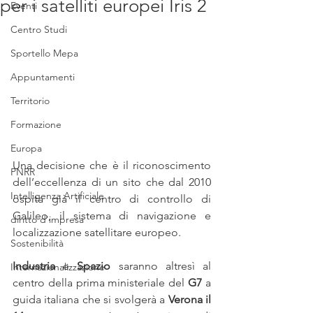
per i satelliti europei Iris 2
Eventi
Centro Studi
Sportello Mepa
Appuntamenti
Territorio
Formazione
Europa
Una decisione che è il riconoscimento 
PNRR
dell’eccellenza di un sito che dal 2010 
Intelligenza Artificiale
ospita già il centro di controllo di 
Galileo, il sistema di navigazione e 
diritto d'impresa
localizzazione satellitare europeo.
Sostenibilità
Industria
 e 
Spazio
 saranno altresì al 
Internazionalizzazione
centro della prima ministeriale del 
G7
 a 
guida italiana che si svolgerà a 
Verona il 