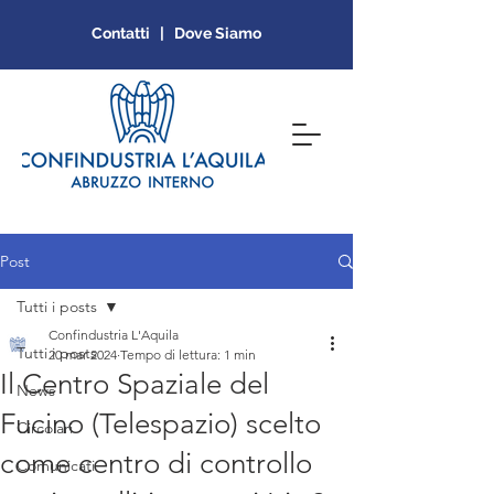
Contatti | Dove Siamo
Post
Tutti i posts
Confindustria L'Aquila
Tutti i posts
20 mar 2024
Tempo di lettura: 1 min
Il Centro Spaziale del
News
Fucino (Telespazio) scelto
Circolari
come centro di controllo
Comunicati