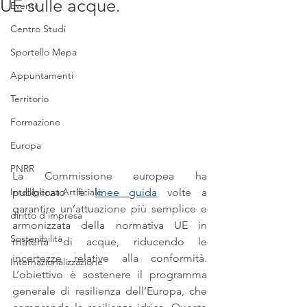
UE sulle acque.
Eventi
Centro Studi
Sportello Mepa
Appuntamenti
Territorio
Formazione
Europa
PNRR
La Commissione europea ha 
pubblicato le 
linee guida
 volte a 
Intelligenza Artificiale
garantire un’attuazione più semplice e 
diritto d'impresa
armonizzata della normativa UE in 
Sostenibilità
materia di acque, riducendo le 
incertezze relative alla conformità. 
Internazionalizzazione
L’obiettivo è sostenere il programma 
generale di resilienza dell’Europa, che 