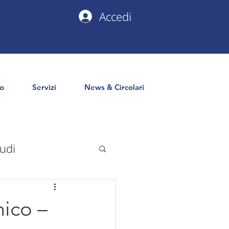
Accedi
io
Servizi
News & Circolari
udi
uropa
PNRR
ico –