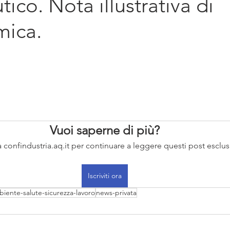
ico. Nota illustrativa di
diritto d'impresa
Sostenibilità
Intern
mica.
Vuoi saperne di più?
i a confindustria.aq.it per continuare a leggere questi post esclusi
Iscriviti ora
iente-salute-sicurezza-lavoro
news-privata