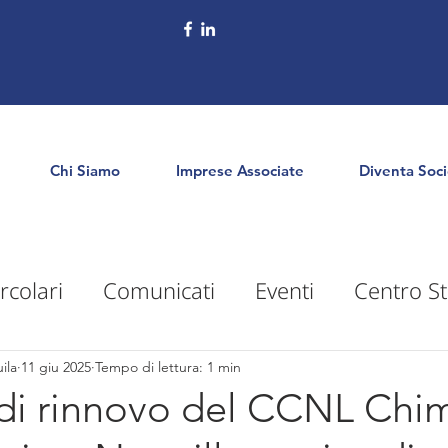
Chi Siamo
Imprese Associate
Diventa Soc
rcolari
Comunicati
Eventi
Centro St
puntamenti
Territorio
Formazione
E
ila
11 giu 2025
Tempo di lettura: 1 min
di rinnovo del CCNL Chim