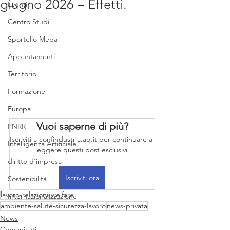
giugno 2026 – Effetti.
Eventi
Centro Studi
Sportello Mepa
Appuntamenti
Territorio
Formazione
Europa
Vuoi saperne di più?
PNRR
Iscriviti a confindustria.aq.it per continuare a 
Intelligenza Artificiale
leggere questi post esclusivi.
diritto d'impresa
Iscriviti ora
Sostenibilità
lavoro-relazioni-welfare
Internazionalizzazione
ambiente-salute-sicurezza-lavoro
news-privata
News
Comunicati