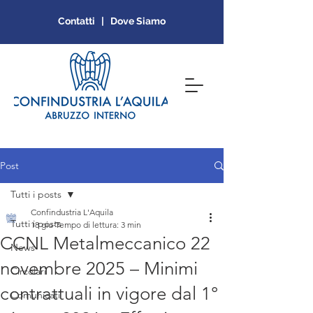
Contatti | Dove Siamo
Post
Tutti i posts
Confindustria L'Aquila
Tutti i posts
18 giu
Tempo di lettura: 3 min
CCNL Metalmeccanico 22
News
novembre 2025 – Minimi
Circolari
contrattuali in vigore dal 1°
Comunicati