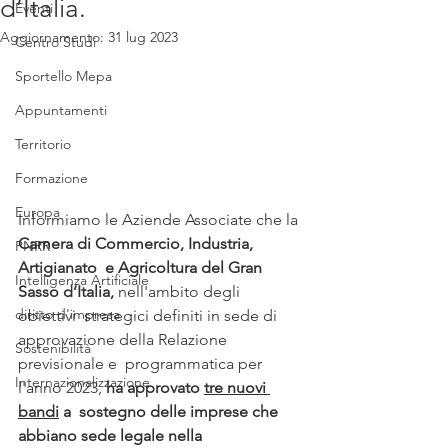
d’Italia.
Eventi
Aggiornamento:
31 lug 2023
Centro Studi
Sportello Mepa
Appuntamenti
Territorio
Formazione
Europa
Informiamo le Aziende Associate che la 
Camera di Commercio, Industria, 
PNRR
Artigianato  e Agricoltura del Gran 
Intelligenza Artificiale
Sasso d’Italia,
 nell'ambito degli 
diritto d'impresa
obiettivi  strategici definiti in sede di 
approvazione della Relazione 
Sostenibilità
previsionale e  programmatica per 
Internazionalizzazione
l'anno 2023, 
ha approvato 
tre nuovi 
bandi
 a  sostegno delle imprese che 
abbiano sede legale nella 