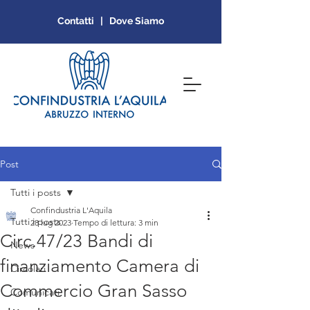
Contatti | Dove Siamo
Post
Tutti i posts
Confindustria L'Aquila
Tutti i posts
28 lug 2023
Tempo di lettura: 3 min
Circ.47/23 Bandi di
News
finanziamento Camera di
Circolari
Commercio Gran Sasso
Comunicati