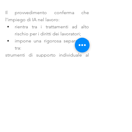
Il provvedimento conferma che 
l’impiego di IA nel lavoro:
rientra tra i trattamenti ad alto 
rischio per i diritti dei lavoratori;
impone una rigorosa separazione 
tra:
strumenti di supporto individuale al 
benessere e sfera informativa 
accessibile al datore di lavoro.
Anche forme di conoscenza indiretta o 
statistica possono configurare 
violazioni.
lavoro-relazioni-welfare
ambiente-salute-sicurezza-lavoro
News