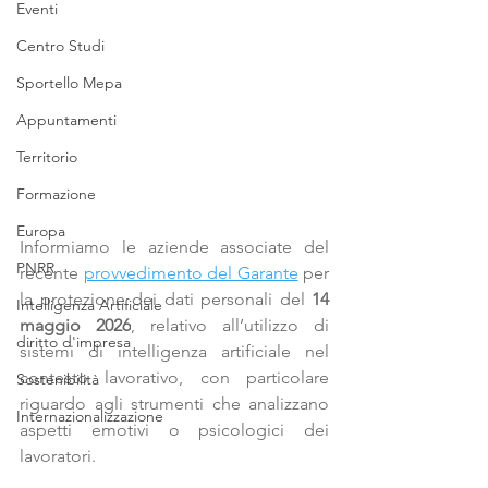
Eventi
Centro Studi
Sportello Mepa
Appuntamenti
Territorio
Formazione
Europa
Informiamo le aziende associate del 
PNRR
recente 
provvedimento del Garante
 per 
la protezione dei dati personali del 
14 
Intelligenza Artificiale
maggio 2026
, relativo all’utilizzo di 
diritto d'impresa
sistemi di 
intelligenza artificiale nel 
contesto lavorativo
, con particolare 
Sostenibilità
riguardo agli strumenti che analizzano 
Internazionalizzazione
aspetti emotivi o psicologici dei 
lavoratori.