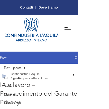
Contatti | Dove Siamo
Post
Tutti i posts
Confindustria L'Aquila
Tutti i posts
4 giu
Tempo di lettura: 2 min
IA e lavoro –
News
Provvedimento del Garante
Circolari
Privacy.
Comunicati