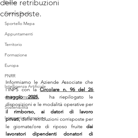
delle retribuzioni
Eventi
corrisposte.
Centro Studi
Sportello Mepa
Appuntamenti
Territorio
Formazione
Europa
PNRR
Informiamo le Aziende Associate che 
Intelligenza Artificiale
l'INPS con la 
Circolare n. 96 del 26 
diritto d'impresa
maggio 2025
,
  ha riepilogato le 
disposizioni e le modalità operative per 
Sostenibilità
il rimborso, ai datori di lavoro 
Internazionalizzazione
privati,
 delle retribuzioni corrisposte per 
le giornate/ore di riposo fruite 
dai 
lavoratori dipendenti donatori di 