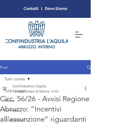
Contatti | Dove Siamo
Post
Tutti i posts
Confindustria L'Aquila
Tutti i posts
11 mag
Tempo di lettura: 3 min
Circ. 56/26 - Avvisi Regione
News
Abruzzo: “Incentivi
Circolari
all’assunzione” riguardanti
Comunicati