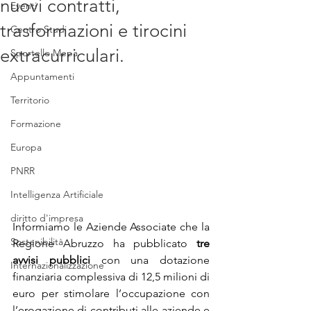
nuovi contratti,
Eventi
trasformazioni e tirocini
Centro Studi
extracurriculari.
Sportello Mepa
Appuntamenti
Territorio
Formazione
Europa
PNRR
Intelligenza Artificiale
diritto d'impresa
Informiamo le Aziende Associate che la 
Sostenibilità
Regione Abruzzo ha pubblicato 
tre 
avvisi pubblici 
con una dotazione 
Internazionalizzazione
finanziaria complessiva di 12,5 milioni di 
euro per stimolare l’occupazione con 
l’erogazione di contributi alle aziende e 