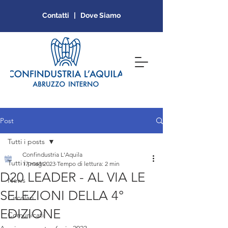
Contatti | Dove Siamo
Post
Tutti i posts
Confindustria L'Aquila
Tutti i posts
17 mag 2023
Tempo di lettura: 2 min
D20 LEADER - AL VIA LE
News
SELEZIONI DELLA 4°
Circolari
EDIZIONE
Comunicati