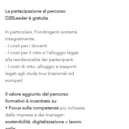
La partecipazione al percorso 
D20Leader è gratuita
.
In particolare, Fondirigenti sosterrà 
integralmente:
- I costi per i docenti
- I costi per il vitto e l'alloggio legati 
alla residenzialità dei partecipanti
- I costi di vitto, alloggio e trasporti 
legati agli study tour (nazionali ed 
europei)
Il valore aggiunto del percorso 
formativo è incentrato su
:
• 
Focus sulle competenze
 più richieste 
dalle imprese e dai manager: 
sostenibilità
, 
digitalizzazione
 e 
lavoro 
agile
.