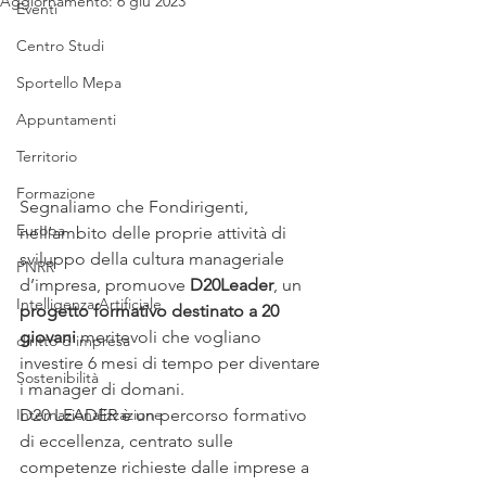
Aggiornamento:
6 giu 2023
Eventi
Centro Studi
Sportello Mepa
Appuntamenti
Territorio
Formazione
Segnaliamo che Fondirigenti, 
Europa
nell’ambito delle proprie attività di 
sviluppo della cultura manageriale 
PNRR
d’impresa, promuove 
D20Leader
, un 
Intelligenza Artificiale
progetto formativo destinato a 20 
giovani
 meritevoli che vogliano 
diritto d'impresa
investire 6 mesi di tempo per diventare 
Sostenibilità
i manager di domani.
D20 LEADER è un percorso formativo 
Internazionalizzazione
di eccellenza, centrato sulle 
competenze richieste dalle imprese a 