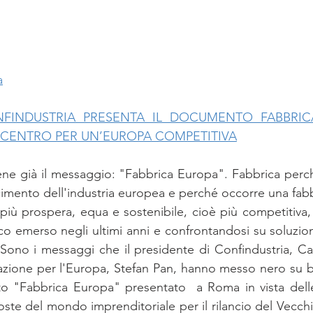
a
NFINDUSTRIA PRESENTA IL DOCUMENTO FABBRICA
 CENTRO PER UN’EUROPA COMPETITIVA
­ne già il mes­sag­gio: "Fab­bri­ca Eu­ro­pa". Fab­bri­ca per­ché 
ci­men­to del­l'in­du­stria eu­ro­pea e per­ché oc­cor­re una fab­
più pro­spe­ra, equa e so­ste­ni­bi­le, cioè più com­pe­ti­ti­va
­co emer­so ne­gli ul­ti­mi anni e con­fron­tan­do­si su so­lu­zio
­li. Sono i mes­sag­gi che il pre­si­den­te di Con­fin­du­stria, Car
­cia­zio­ne per l'Eu­ro­pa, Ste­fan Pan, han­no mes­so nero su b
to "Fab­bri­ca Eu­ro­pa" pre­sen­ta­to  a Roma in vi­sta del­le
te del mon­do im­pren­di­to­ria­le per il ri­lan­cio del Vec­chio