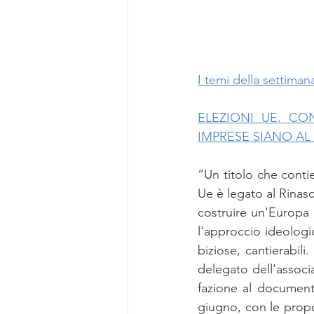
I temi della settiman
ELEZIONI UE, CO
IMPRESE SIANO AL
“Un ti­to­lo che con­tie
Ue è le­ga­to al Ri­na­s
co­strui­re un'Eu­ro­pa 
l'ap­proc­cio ideo­lo­gi
bi­zio­se, can­tie­ra­bi
de­le­ga­to del­l'as­so
fa­zio­ne al do­cu­men­
giu­gno, con le pro­po­s