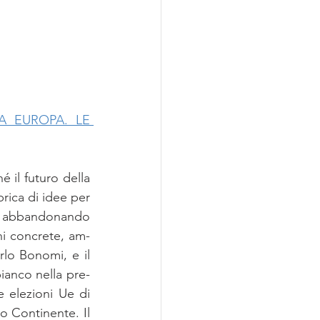
 EUROPA. LE 
il fu­tu­ro del­la 
bri­ca di idee per 
, ab­ban­do­nan­do 
­ni con­cre­te, am­
­lo Bo­no­mi, e il 
ian­co nel­la pre­
 ele­zio­ni Ue di 
 Con­ti­nen­te. Il 