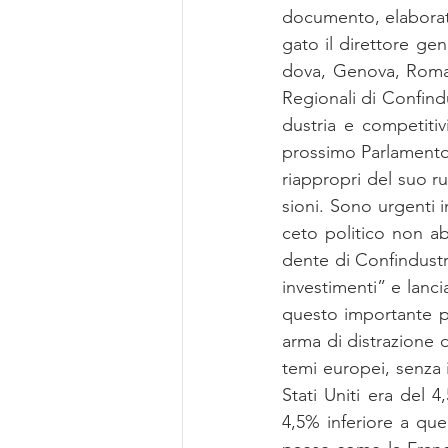
do­cu­men­to, elaborat
ga­to il di­ret­to­re ge­
do­va, Ge­no­va, Roma, 
Re­gio­na­li di Con­fin­d
du­stria e com­pe­ti­ti
pros­si­mo Par­la­men­to
riap­pro­pri del suo ruo
sio­ni. Sono ur­gen­ti in
ceto po­li­ti­co non ab­
den­te di Con­fin­du­stri
in­ve­sti­men­ti” e lan­
que­sto im­por­tan­te pa
arma di di­stra­zio­ne di
temi eu­ro­pei, sen­za
Sta­ti Uni­ti era del 4
4,5% in­fe­rio­re a que