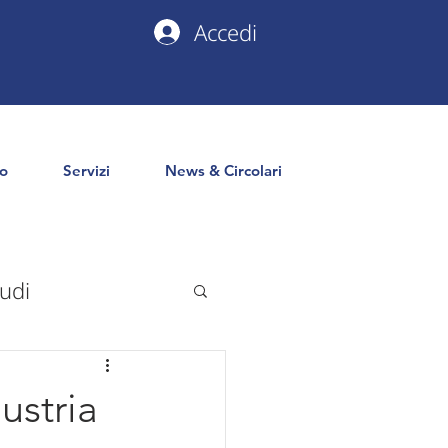
Accedi
io
Servizi
News & Circolari
udi
uropa
PNRR
ustria