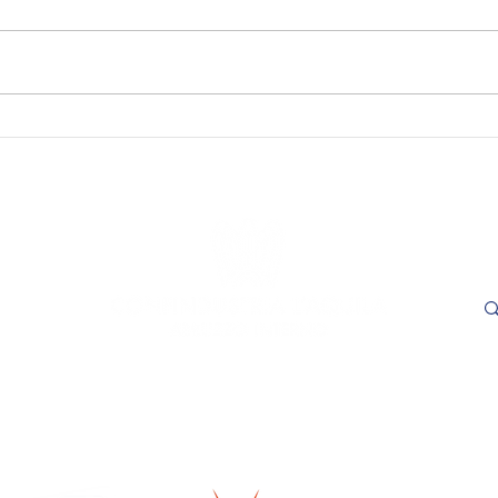
SAVE THE DATE - "Visioni
SAVE
Capitali. Quando il fare
incon
incontra il sapere". L’Aquila,
trasp
16 e 17 settembre 2026.
Adem
le
- L'
ore 1
Cer