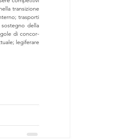
re com­pe­ti­ti­vi 
l­la tran­si­zio­ne 
ter­no; tra­spor­ti 
a so­ste­gno del­la 
re­go­le di con­cor­
a­le; le­gi­fe­ra­re 