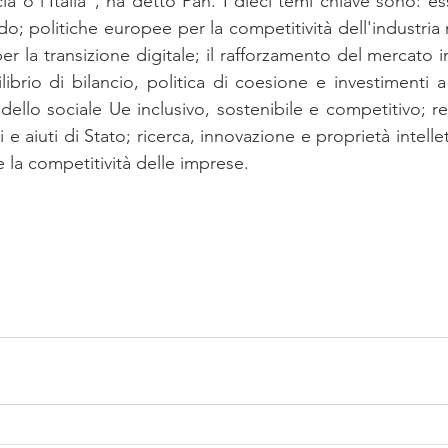
o l'I­ta­lia”, ha det­to Pan. I die­ci temi chia­ve sono: es­se­
po­li­ti­che eu­ro­pee per­ la com­pe­ti­ti­vi­tà del­l'in­du­stria ne
r la tran­si­zio­ne di­gi­ta­le; il raf­for­za­men­to del mer­ca­to in­
i­li­brio di bi­lan­cio, po­li­ti­ca di coe­sio­ne e in­ve­sti­men­ti 
­del­lo so­cia­le Ue in­clu­si­vo, so­ste­ni­bi­le e com­pe­ti­ti­vo; 
e aiu­ti di Sta­to; ri­cer­ca, in­no­va­zio­ne e pro­prie­tà in­tel­let­tu
la com­pe­ti­ti­vi­tà del­le im­pre­se.