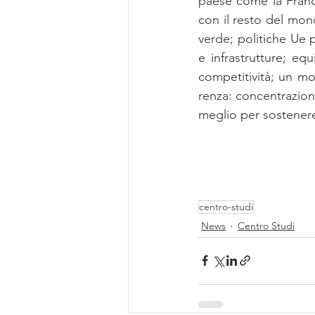
pae­se come la Fran­cia 
con il re­sto del mon­do; 
ver­de; po­li­ti­che Ue pe
e in­fra­strut­tu­re; equ
com­pe­ti­ti­vi­tà; un mo
ren­za: con­cen­tra­zio­ni 
me­glio per so­ste­ne­re 
centro-studi
News
Centro Studi