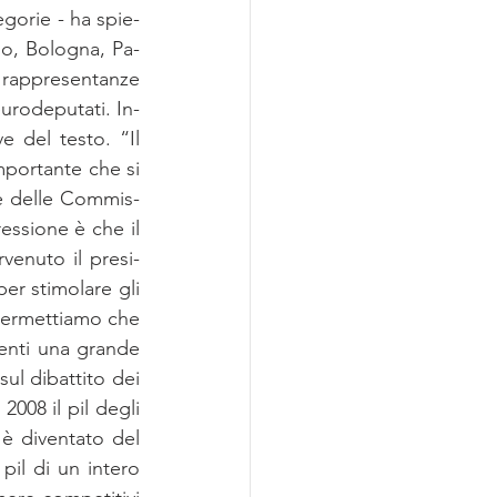
egorie - ha spie­
a­no, Bo­lo­gna, Pa­
ap­pre­sen­tan­ze 
­ro­de­pu­ta­ti. In­
ve del te­sto. “Il 
­por­tan­te che si 
­ze del­le Com­mis­
res­sio­ne è che il 
ve­nu­to il pre­si­
er sti­mo­la­re gli 
per­met­tia­mo che 
ven­ti una gran­de 
ul di­bat­ti­to dei 
008 il pil de­gli 
è di­ven­ta­to del 
il di un in­te­ro 