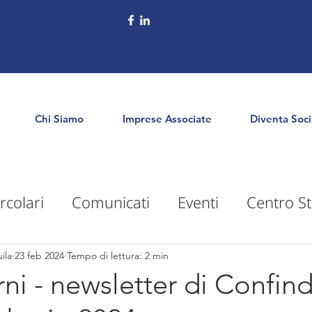
Chi Siamo
Imprese Associate
Diventa Soc
rcolari
Comunicati
Eventi
Centro St
puntamenti
Territorio
Formazione
E
ila
23 feb 2024
Tempo di lettura: 2 min
rni - newsletter di Confind