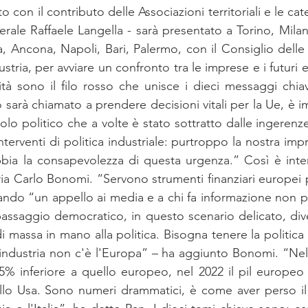
o con il contributo delle Associazioni territoriali e le cat
ne­ra­le Raf­fae­le Lan­gel­la - sarà pre­sen­ta­to a To­ri­no, Mi­l
An­co­na, Na­po­li, Bari, Pa­ler­mo, con il Con­si­glio del­le r
u­stria, per avviare un con­fron­to tra le im­pre­se e i fu­tu­ri eu
­vi­tà sono il filo ros­so che uni­sce i die­ci mes­sag­gi chia­
 sarà chia­ma­to a pren­de­re de­ci­sio­ni vi­ta­li per la Ue, è im
lo po­li­ti­co che a vol­te è sta­to sot­trat­to dal­le in­ge­ren
­ter­ven­ti di po­li­ti­ca in­du­stria­le: pur­trop­po la no­stra im­p
bia la con­sa­pe­vo­lez­za di que­sta ur­gen­za.” Così è in­ter­
a Car­lo Bo­no­mi. “Ser­vo­no stru­men­ti fi­nan­zia­ri eu­ro­pei p
cian­do “un ap­pel­lo ai me­dia e a chi fa in­for­ma­zio­ne non 
s­sag­gio de­mo­cra­ti­co, in que­sto sce­na­rio de­li­ca­to, di­
 mas­sa in mano alla po­li­ti­ca. Bi­so­gna te­ne­re la po­li­ti­ca s
 in­du­stria non c'è l'Eu­ro­pa” – ha aggiunto Bonomi. “Ne­l 2
,5% in­fe­rio­re a quel­lo eu­ro­peo, nel 2022 il pil eu­ro­peo 
l­lo Usa. Sono nu­me­ri dram­ma­ti­ci, è come aver per­so il p