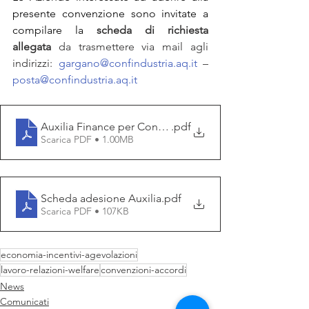
presente convenzione sono invitate a 
compilare la
scheda di richiesta 
allegata
 da trasmettere via mail agli 
indirizzi: 
gargano@confindustria.aq.it
 – 
posta@confindustria.aq.it
Auxilia Finance per Confindustria L'Aquila
.pdf
Scarica PDF • 1.00MB
Scheda adesione Auxilia
.pdf
Scarica PDF • 107KB
economia-incentivi-agevolazioni
lavoro-relazioni-welfare
convenzioni-accordi
News
Comunicati