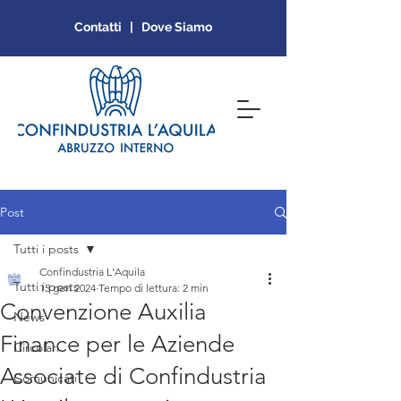
Contatti | Dove Siamo
Post
Tutti i posts
Confindustria L'Aquila
Tutti i posts
15 gen 2024
Tempo di lettura: 2 min
Convenzione Auxilia
News
Finance per le Aziende
Circolari
Associate di Confindustria
Comunicati