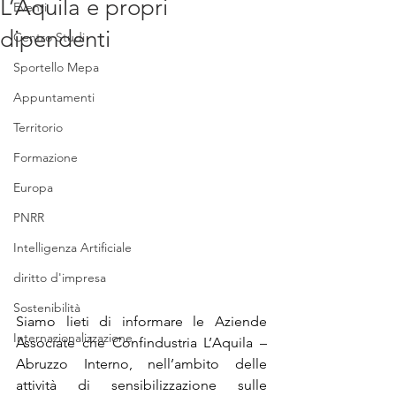
L’Aquila e propri
Eventi
dipendenti
Centro Studi
Sportello Mepa
Appuntamenti
Territorio
Formazione
Europa
PNRR
Intelligenza Artificiale
diritto d'impresa
Sostenibilità
Siamo lieti di informare le Aziende 
Internazionalizzazione
Associate che Confindustria L’Aquila – 
Abruzzo Interno, nell’ambito delle 
attività di sensibilizzazione sulle 